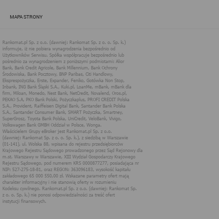
zapewnić jak najlepsze funkcjonowanie serwisu i odpowiednie
dostosowanie usług, świadczonych w ramach serwisu do potrzeb
MAPA STRONY
użytkownika. Zasady świadczenia usług w serwisie określa
regulamin serwisu.
Więcej informacji na temat stosowania technologii cookies w
serwisie dostępne jest w Polityce Cookies.
Polityka Cookies serwisów
internetowych spółki Rankomat.pl Sp. z
o.o. (dawniej: Rankomat Sp. z o. o. Sp.
k.)
Rankomat.pl Sp. z o.o. (dawniej: Rankomat Sp. z o. o. Sp. k.), z
siedzibą w Warszawie (01-141), ul. Wolska 88, wpisana do rejestru
przedsiębiorców Krajowego Rejestru Sądowego prowadzonego
przez Sąd Rejonowy dla m.st. Warszawy w Warszawie, XIII
Wydział Gospodarczy Krajowego Rejestru Sądowego, pod
numerem KRS 0000877277, posiadająca nr NIP: 527-275-18-81,
oraz REGON: 363096183, zwana dalej "Rankomat" wykorzystuje
na swoich stronach internetowych technologię "cookies".
Zasady wykorzystania informacji dostarczonych przez
użytkownika w ramach technologii cookies w trakcie korzystania
ze stron internetowych i Rankomat określa niniejszy dokument.
Każdy użytkownik serwisów Rankomat proszony jest o
zapoznanie się z niniejszym dokumentem i zawartymi w nim