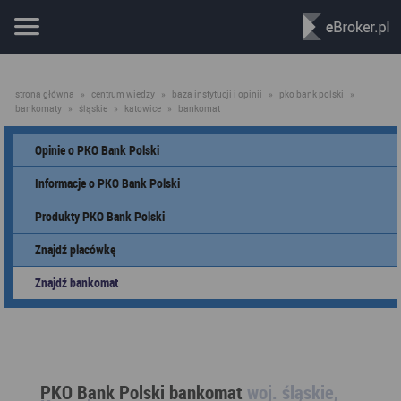
strona główna
»
centrum wiedzy
»
baza instytucji i opinii
»
pko bank polski
»
bankomaty
»
śląskie
»
katowice
»
bankomat
Opinie o PKO Bank Polski
Informacje o PKO Bank Polski
Produkty PKO Bank Polski
Znajdź placówkę
Znajdź bankomat
PKO Bank Polski bankomat
woj. śląskie,