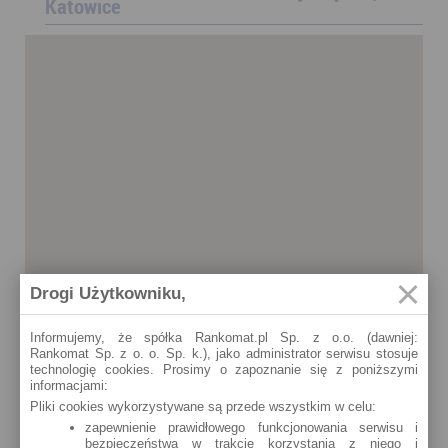
Katowice
Drogi Użytkowniku,
Informujemy, że spółka Rankomat.pl Sp. z o.o. (dawniej:
Rankomat Sp. z o. o. Sp. k.), jako administrator serwisu stosuje
technologię cookies. Prosimy o zapoznanie się z poniższymi
informacjami:
Pliki cookies wykorzystywane są przede wszystkim w celu:
zapewnienie prawidłowego funkcjonowania serwisu i
bezpieczeństwa w trakcie korzystania z niego i