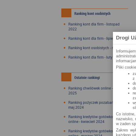
Ranking kont osobistych
Ranking kont dla firm - listopad
2022
Drogi U
Ranking kont dla firm - lipiec 2022
Ranking kont osobistych - maj 2022
Informujem
administra
Ranking kont dla firm - luty 2022
informacjam
Pliki cook
z
Ostatnie rankingi
z
d
Ranking chwilówek online - styczeń
d
2025
r
z
Ranking pożyczek pozabankowych -
w
maj 2024
s
Co istotne,
Ranking kredytów gotówkowych
nazwisko, n
online - kwiecień 2024
w żaden sp
Zakres wyk
Ranking kredytów gotówkowych
każdego uż
online - marzec 2024