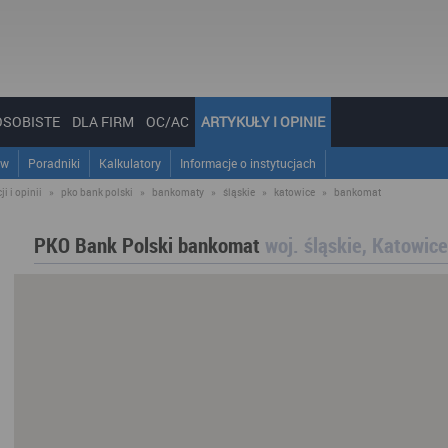
OSOBISTE
DLA FIRM
OC/AC
ARTYKUŁY I OPINIE
ów
Poradniki
Kalkulatory
Informacje o instytucjach
i i opinii
»
pko bank polski
»
bankomaty
»
śląskie
»
katowice
»
bankomat
PKO Bank Polski bankomat
woj. śląskie, Katowice