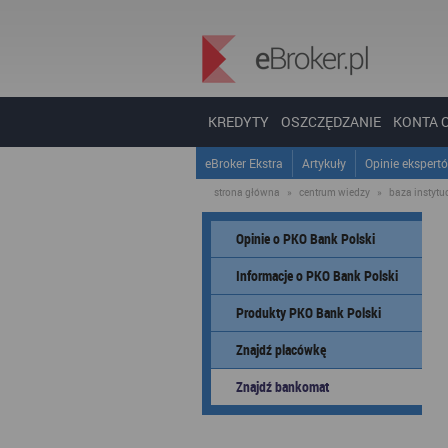
KREDYTY
OSZCZĘDZANIE
KONTA 
eBroker Ekstra
Artykuły
Opinie ekspert
strona główna
»
centrum wiedzy
»
baza instytucj
Opinie o PKO Bank Polski
Informacje o PKO Bank Polski
Produkty PKO Bank Polski
Znajdź placówkę
Znajdź bankomat