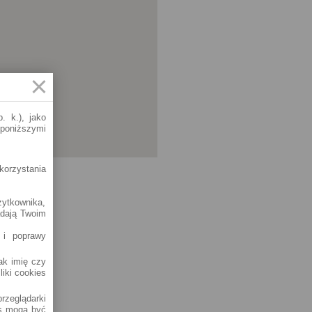
. k.), jako
 poniższymi
korzystania
żytkownika,
adają Twoim
 i poprawy
jak imię czy
liki cookies
rzeglądarki
es mogą być