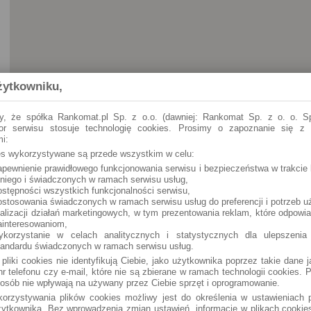
żytkowniku,
y, że spółka Rankomat.pl Sp. z o.o. (dawniej: Rankomat Sp. z o. o. Sp
tor serwisu stosuje technologię cookies. Prosimy o zapoznanie się z
i:
ies wykorzystywane są przede wszystkim w celu:
apewnienie prawidłowego funkcjonowania serwisu i bezpieczeństwa w trakcie 
 niego i świadczonych w ramach serwisu usług,
ostępności wszystkich funkcjonalności serwisu,
ostosowania świadczonych w ramach serwisu usług do preferencji i potrzeb u
ealizacji działań marketingowych, w tym prezentowania reklam, które odpowi
ainteresowaniom,
ykorzystanie w celach analitycznych i statystycznych dla ulepszenia
tandardu świadczonych w ramach serwisu usług.
 pliki cookies nie identyfikują Ciebie, jako użytkownika poprzez takie dane 
r telefonu czy e-mail, które nie są zbierane w ramach technologii cookies. P
osób nie wpływają na używany przez Ciebie sprzęt i oprogramowanie.
orzystywania plików cookies możliwy jest do określenia w ustawieniach p
ytkownika. Bez wprowadzenia zmian ustawień, informacje w plikach cooki