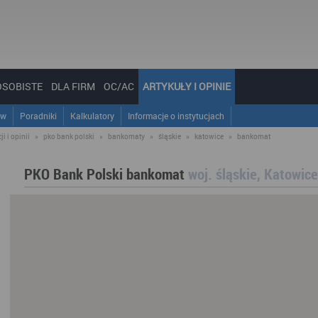
OSOBISTE
DLA FIRM
OC/AC
ARTYKUŁY I OPINIE
ów
Poradniki
Kalkulatory
Informacje o instytucjach
i i opinii
»
pko bank polski
»
bankomaty
»
śląskie
»
katowice
»
bankomat
PKO Bank Polski bankomat
woj. śląskie, Katowice