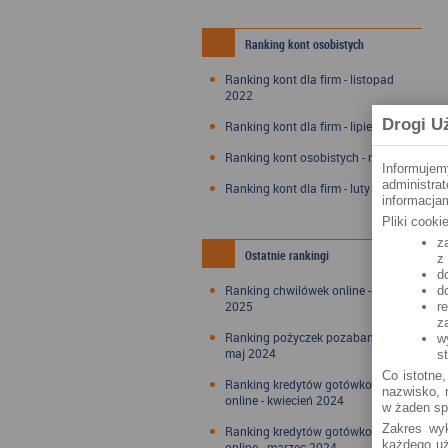
Ranking kont osobistych
Ranking kont dla firm - listopad
2022
Drogi U
Ranking kont dla firm - lipiec 2022
Ranking kont osobistych - maj 2022
Informujem
administra
Ranking kont dla firm - luty 2022
informacjam
Pliki cook
z
Ostatnie rankingi
z
d
Ranking chwilówek online - styczeń
d
2025
r
z
Ranking pożyczek pozabankowych -
w
maj 2024
s
Co istotne,
Ranking kredytów gotówkowych
nazwisko, n
online - kwiecień 2024
w żaden sp
Zakres wyk
Ranking kredytów gotówkowych
każdego uż
online - marzec 2024