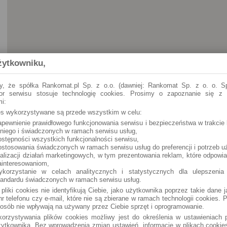
żytkowniku,
y, że spółka Rankomat.pl Sp. z o.o. (dawniej: Rankomat Sp. z o. o. Sp
tor serwisu stosuje technologię cookies. Prosimy o zapoznanie się z
i:
ies wykorzystywane są przede wszystkim w celu:
apewnienie prawidłowego funkcjonowania serwisu i bezpieczeństwa w trakcie 
 niego i świadczonych w ramach serwisu usług,
ostępności wszystkich funkcjonalności serwisu,
ostosowania świadczonych w ramach serwisu usług do preferencji i potrzeb u
ealizacji działań marketingowych, w tym prezentowania reklam, które odpowi
ainteresowaniom,
ykorzystanie w celach analitycznych i statystycznych dla ulepszenia
tandardu świadczonych w ramach serwisu usług.
 pliki cookies nie identyfikują Ciebie, jako użytkownika poprzez takie dane 
r telefonu czy e-mail, które nie są zbierane w ramach technologii cookies. P
osób nie wpływają na używany przez Ciebie sprzęt i oprogramowanie.
orzystywania plików cookies możliwy jest do określenia w ustawieniach p
ytkownika. Bez wprowadzenia zmian ustawień, informacje w plikach cooki