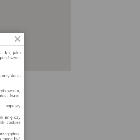
. k.), jako
 poniższymi
korzystania
żytkownika,
adają Twoim
 i poprawy
jak imię czy
liki cookies
rzeglądarki
es mogą być