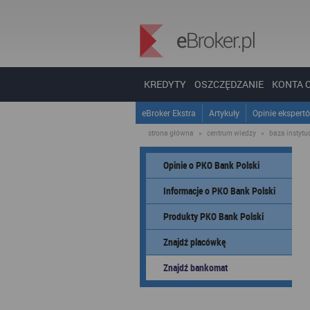
KREDYTY
OSZCZĘDZANIE
KONTA 
eBroker Ekstra
Artykuły
Opinie ekspert
strona główna
»
centrum wiedzy
»
baza instytucj
Opinie o PKO Bank Polski
Informacje o PKO Bank Polski
Produkty PKO Bank Polski
Znajdź placówkę
Znajdź bankomat