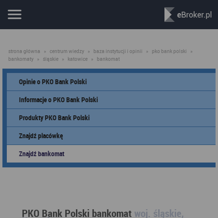
strona główna
»
centrum wiedzy
»
baza instytucji i opinii
»
pko bank polski
»
bankomaty
»
śląskie
»
katowice
»
bankomat
Opinie o PKO Bank Polski
Informacje o PKO Bank Polski
Produkty PKO Bank Polski
Znajdź placówkę
Znajdź bankomat
PKO Bank Polski bankomat
woj. śląskie,