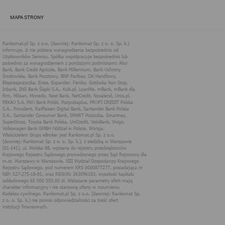
zapewnić jak najlepsze funkcjonowanie serwisu i odpowiednie
dostosowanie usług, świadczonych w ramach serwisu do potrzeb
MAPA STRONY
użytkownika. Zasady świadczenia usług w serwisie określa
regulamin serwisu.
Więcej informacji na temat stosowania technologii cookies w
serwisie dostępne jest w Polityce Cookies.
Polityka Cookies serwisów
internetowych spółki Rankomat.pl Sp. z
o.o. (dawniej: Rankomat Sp. z o. o. Sp.
k.)
Rankomat.pl Sp. z o.o. (dawniej: Rankomat Sp. z o. o. Sp. k.), z
siedzibą w Warszawie (01-141), ul. Wolska 88, wpisana do rejestru
przedsiębiorców Krajowego Rejestru Sądowego prowadzonego
przez Sąd Rejonowy dla m.st. Warszawy w Warszawie, XIII
Wydział Gospodarczy Krajowego Rejestru Sądowego, pod
numerem KRS 0000877277, posiadająca nr NIP: 527-275-18-81,
oraz REGON: 363096183, zwana dalej "Rankomat" wykorzystuje
na swoich stronach internetowych technologię "cookies".
Zasady wykorzystania informacji dostarczonych przez
użytkownika w ramach technologii cookies w trakcie korzystania
ze stron internetowych i Rankomat określa niniejszy dokument.
Każdy użytkownik serwisów Rankomat proszony jest o
zapoznanie się z niniejszym dokumentem i zawartymi w nim