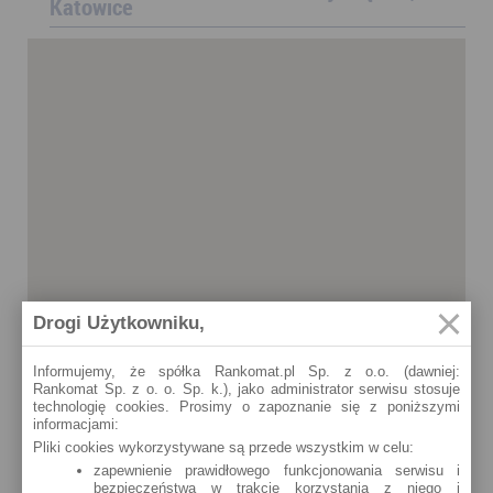
Katowice
Drogi Użytkowniku,
Informujemy, że spółka Rankomat.pl Sp. z o.o. (dawniej:
Rankomat Sp. z o. o. Sp. k.), jako administrator serwisu stosuje
technologię cookies. Prosimy o zapoznanie się z poniższymi
informacjami:
Pliki cookies wykorzystywane są przede wszystkim w celu:
zapewnienie prawidłowego funkcjonowania serwisu i
bezpieczeństwa w trakcie korzystania z niego i