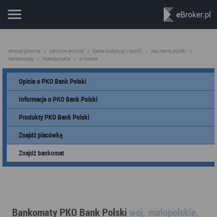
strona główna
»
centrum wiedzy
»
baza instytucji i opinii
»
pko bank polski
»
bankomaty
»
małopolskie
»
pińczów
Opinie o PKO Bank Polski
Informacje o PKO Bank Polski
Produkty PKO Bank Polski
Znajdź placówkę
Znajdź bankomat
Bankomaty PKO Bank Polski
woj. małopolskie,