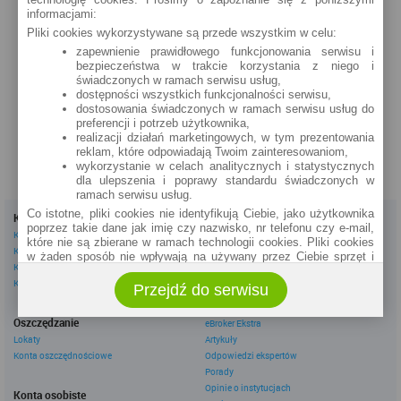
3 Maja 14 - Pasaż Handlowy (24h)
informacjami:
Pliki cookies wykorzystywane są przede wszystkim w celu:
szczegóły »
zapewnienie prawidłowego funkcjonowania serwisu i
bezpieczeństwa w trakcie korzystania z niego i
Pińczów
świadczonych w ramach serwisu usług,
Batalionów Chłopskich 7 (24h)
dostępności wszystkich funkcjonalności serwisu,
szczegóły »
dostosowania świadczonych w ramach serwisu usług do
preferencji i potrzeb użytkownika,
realizacji działań marketingowych, w tym prezentowania
reklam, które odpowiadają Twoim zainteresowaniom,
wykorzystanie w celach analitycznych i statystycznych
dla ulepszenia i poprawy standardu świadczonych w
ramach serwisu usług.
Co istotne, pliki cookies nie identyfikują Ciebie, jako użytkownika
Kredyty
Dla firm
poprzez takie dane jak imię czy nazwisko, nr telefonu czy e-mail,
Kredyty gotówkowe
Kredyty firmowe
które nie są zbierane w ramach technologii cookies. Pliki cookies
Kredyty hipoteczne
Konta firmowe
w żaden sposób nie wpływają na używany przez Ciebie sprzęt i
Kredyty konsolidacyjne
Leasingi
oprogramowanie.
Kredyty na samochód
Przejdź do serwisu
Zakres wykorzystywania plików cookies możliwy jest do
określenia w ustawieniach przeglądarki każdego użytkownika. Bez
Inne
wprowadzenia zmian ustawień, informacje w plikach cookies mogą
Oszczędzanie
eBroker Ekstra
być zapisywane w pamięci Twojego urządzenia.
Lokaty
Artykuły
Administratorem danych pozyskiwanych w technologii cookies jest
Konta oszczędnościowe
Odpowiedzi ekspertów
spółka Rankomat.pl Sp. z o.o. (dawniej: Rankomat Sp. z o. o. Sp.
Porady
k.) z siedzibą w Warszawie, ul. Wolska 88, 01 - 141 Warszawa.
Opinie o instytucjach
Konta osobiste
Możesz jako użytkownik w każdym czasie skontaktować się z