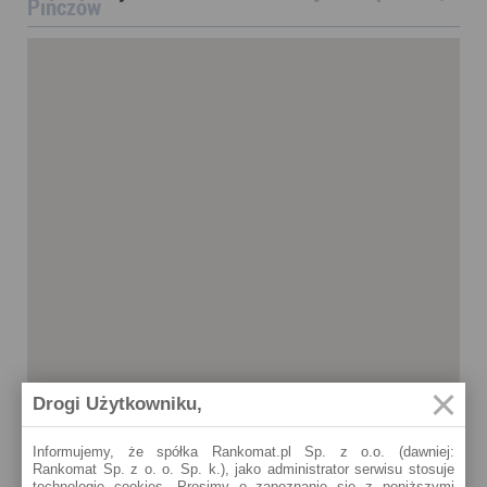
Pińczów
Drogi Użytkowniku,
Informujemy, że spółka Rankomat.pl Sp. z o.o. (dawniej:
Rankomat Sp. z o. o. Sp. k.), jako administrator serwisu stosuje
Pińczów
technologię cookies. Prosimy o zapoznanie się z poniższymi