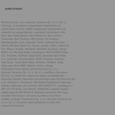
zapewnić jak najlepsze funkcjonowanie serwisu i odpowiednie
dostosowanie usług, świadczonych w ramach serwisu do potrzeb
MAPA STRONY
użytkownika. Zasady świadczenia usług w serwisie określa
regulamin serwisu.
Więcej informacji na temat stosowania technologii cookies w
serwisie dostępne jest w Polityce Cookies.
Polityka Cookies serwisów
internetowych spółki Rankomat.pl Sp. z
o.o. (dawniej: Rankomat Sp. z o. o. Sp.
k.)
Rankomat.pl Sp. z o.o. (dawniej: Rankomat Sp. z o. o. Sp. k.), z
siedzibą w Warszawie (01-141), ul. Wolska 88, wpisana do rejestru
przedsiębiorców Krajowego Rejestru Sądowego prowadzonego
przez Sąd Rejonowy dla m.st. Warszawy w Warszawie, XIII
Wydział Gospodarczy Krajowego Rejestru Sądowego, pod
numerem KRS 0000877277, posiadająca nr NIP: 527-275-18-81,
oraz REGON: 363096183, zwana dalej "Rankomat" wykorzystuje
na swoich stronach internetowych technologię "cookies".
Zasady wykorzystania informacji dostarczonych przez
użytkownika w ramach technologii cookies w trakcie korzystania
ze stron internetowych i Rankomat określa niniejszy dokument.
Każdy użytkownik serwisów Rankomat proszony jest o
zapoznanie się z niniejszym dokumentem i zawartymi w nim