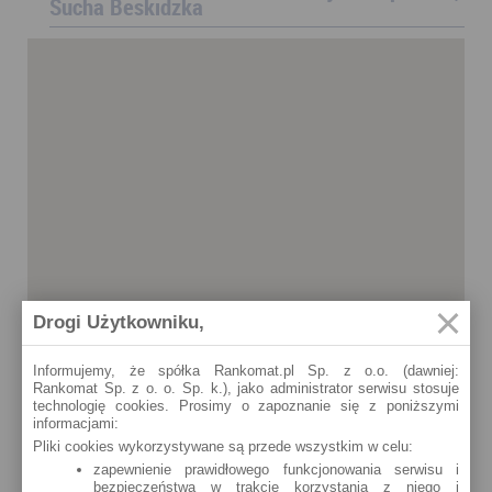
Sucha Beskidzka
Drogi Użytkowniku,
Informujemy, że spółka Rankomat.pl Sp. z o.o. (dawniej:
Rankomat Sp. z o. o. Sp. k.), jako administrator serwisu stosuje
technologię cookies. Prosimy o zapoznanie się z poniższymi
informacjami:
Pliki cookies wykorzystywane są przede wszystkim w celu:
zapewnienie prawidłowego funkcjonowania serwisu i
bezpieczeństwa w trakcie korzystania z niego i