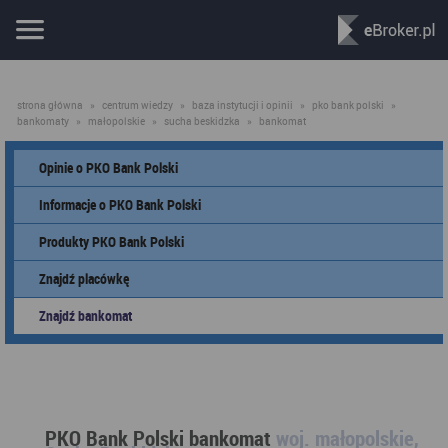
strona główna
»
centrum wiedzy
»
baza instytucji i opinii
»
pko bank polski
»
bankomaty
»
małopolskie
»
sucha beskidzka
»
bankomat
Opinie o PKO Bank Polski
Informacje o PKO Bank Polski
Produkty PKO Bank Polski
Znajdź placówkę
Znajdź bankomat
PKO Bank Polski bankomat
woj. małopolskie,