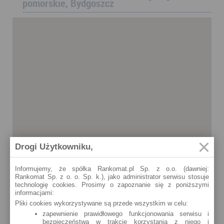
pomorskie, Bydgoszcz
Drogi Użytkowniku,
Informujemy, że spółka Rankomat.pl Sp. z o.o. (dawniej:
Rankomat Sp. z o. o. Sp. k.), jako administrator serwisu stosuje
technologię cookies. Prosimy o zapoznanie się z poniższymi
informacjami:
Pliki cookies wykorzystywane są przede wszystkim w celu:
zapewnienie prawidłowego funkcjonowania serwisu i
bezpieczeństwa w trakcie korzystania z niego i