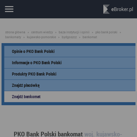
strona główna
»
centrum wiedzy
»
baza instytucji i opinii
»
pko bank polski
»
bankomaty
»
kujawsko-pomorskie
»
bydgoszcz
»
bankomat
Opinie o PKO Bank Polski
Informacje o PKO Bank Polski
Produkty PKO Bank Polski
Znajdź placówkę
Znajdź bankomat
PKO Bank Polski bankomat
woj. kujawsko-