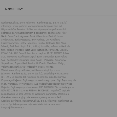
zapewnić jak najlepsze funkcjonowanie serwisu i odpowiednie
dostosowanie usług, świadczonych w ramach serwisu do potrzeb
MAPA STRONY
użytkownika. Zasady świadczenia usług w serwisie określa
regulamin serwisu.
Więcej informacji na temat stosowania technologii cookies w
serwisie dostępne jest w Polityce Cookies.
Polityka Cookies serwisów
internetowych spółki Rankomat.pl Sp. z
o.o. (dawniej: Rankomat Sp. z o. o. Sp.
k.)
Rankomat.pl Sp. z o.o. (dawniej: Rankomat Sp. z o. o. Sp. k.), z
siedzibą w Warszawie (01-141), ul. Wolska 88, wpisana do rejestru
przedsiębiorców Krajowego Rejestru Sądowego prowadzonego
przez Sąd Rejonowy dla m.st. Warszawy w Warszawie, XIII
Wydział Gospodarczy Krajowego Rejestru Sądowego, pod
numerem KRS 0000877277, posiadająca nr NIP: 527-275-18-81,
oraz REGON: 363096183, zwana dalej "Rankomat" wykorzystuje
na swoich stronach internetowych technologię "cookies".
Zasady wykorzystania informacji dostarczonych przez
użytkownika w ramach technologii cookies w trakcie korzystania
ze stron internetowych i Rankomat określa niniejszy dokument.
Każdy użytkownik serwisów Rankomat proszony jest o
zapoznanie się z niniejszym dokumentem i zawartymi w nim