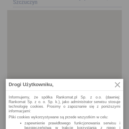
Szczuczyn
Drogi Użytkowniku,
Informujemy, że spółka Rankomat.pl Sp. z o.o. (dawniej:
Rankomat Sp. z o. o. Sp. k.), jako administrator serwisu stosuje
technologię cookies. Prosimy o zapoznanie się z poniższymi
informacjami:
Pliki cookies wykorzystywane są przede wszystkim w celu:
zapewnienie prawidłowego funkcjonowania serwisu i
bezpieczeństwa w trakcie korzystania z niego i