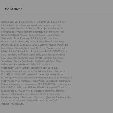
zapewnić jak najlepsze funkcjonowanie serwisu i odpowiednie
dostosowanie usług, świadczonych w ramach serwisu do potrzeb
MAPA STRONY
użytkownika. Zasady świadczenia usług w serwisie określa
regulamin serwisu.
Więcej informacji na temat stosowania technologii cookies w
serwisie dostępne jest w Polityce Cookies.
Polityka Cookies serwisów
internetowych spółki Rankomat.pl Sp. z
o.o. (dawniej: Rankomat Sp. z o. o. Sp.
k.)
Rankomat.pl Sp. z o.o. (dawniej: Rankomat Sp. z o. o. Sp. k.), z
siedzibą w Warszawie (01-141), ul. Wolska 88, wpisana do rejestru
przedsiębiorców Krajowego Rejestru Sądowego prowadzonego
przez Sąd Rejonowy dla m.st. Warszawy w Warszawie, XIII
Wydział Gospodarczy Krajowego Rejestru Sądowego, pod
numerem KRS 0000877277, posiadająca nr NIP: 527-275-18-81,
oraz REGON: 363096183, zwana dalej "Rankomat" wykorzystuje
na swoich stronach internetowych technologię "cookies".
Zasady wykorzystania informacji dostarczonych przez
użytkownika w ramach technologii cookies w trakcie korzystania
ze stron internetowych i Rankomat określa niniejszy dokument.
Każdy użytkownik serwisów Rankomat proszony jest o
zapoznanie się z niniejszym dokumentem i zawartymi w nim