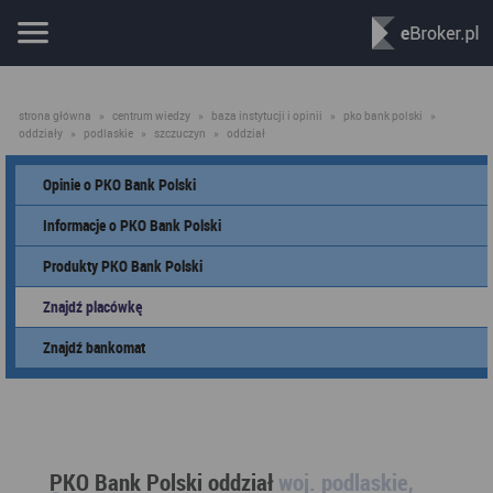
strona główna
»
centrum wiedzy
»
baza instytucji i opinii
»
pko bank polski
»
oddziały
»
podlaskie
»
szczuczyn
»
oddział
Opinie o PKO Bank Polski
Informacje o PKO Bank Polski
Produkty PKO Bank Polski
Znajdź placówkę
Znajdź bankomat
PKO Bank Polski oddział
woj. podlaskie,