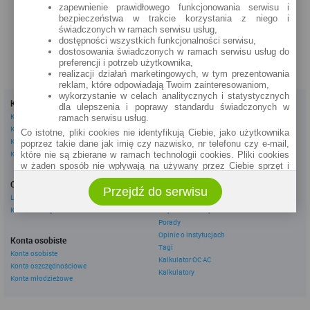
zapewnienie prawidłowego funkcjonowania serwisu i
zobacz na mapie »
bezpieczeństwa w trakcie korzystania z niego i
świadczonych w ramach serwisu usług,
dostępności wszystkich funkcjonalności serwisu,
dostosowania świadczonych w ramach serwisu usług do
preferencji i potrzeb użytkownika,
realizacji działań marketingowych, w tym prezentowania
reklam, które odpowiadają Twoim zainteresowaniom,
wykorzystanie w celach analitycznych i statystycznych
Kredyty
Dla firm
dla ulepszenia i poprawy standardu świadczonych w
Kredyty gotówkowe
Kredyty firmowe
ramach serwisu usług.
Kredyty hipoteczne
Konta firmowe
Co istotne, pliki cookies nie identyfikują Ciebie, jako użytkownika
Kredyty konsolidacyjne
Leasingi
poprzez takie dane jak imię czy nazwisko, nr telefonu czy e-mail,
Kredyty na samochód
które nie są zbierane w ramach technologii cookies. Pliki cookies
w żaden sposób nie wpływają na używany przez Ciebie sprzęt i
Inne
oprogramowanie.
Oszczędzanie
eBroker Ekstra
Przejdź do serwisu
Zakres wykorzystywania plików cookies możliwy jest do
Lokaty
Artykuły
określenia w ustawieniach przeglądarki każdego użytkownika. Bez
Konta oszczędnościowe
Odpowiedzi ekspertów
wprowadzenia zmian ustawień, informacje w plikach cookies mogą
Porady
być zapisywane w pamięci Twojego urządzenia.
Opinie o instytucjach
Administratorem danych pozyskiwanych w technologii cookies jest
Konta osobiste
Tagi
spółka Rankomat.pl Sp. z o.o. (dawniej: Rankomat Sp. z o. o. Sp.
Konta osobiste
Kalkulator OC AC
k.) z siedzibą w Warszawie, ul. Wolska 88, 01 - 141 Warszawa.
Konta oszczędnościowe
Możesz jako użytkownik w każdym czasie skontaktować się z
Kalkulatory
Konta młodzieżowe
administratorem pod adresem bok@ebroker.pl, jak również wyrazić
sprzeciwu wobec działań administratora.
Działania administratora podejmowane są zgodnie z