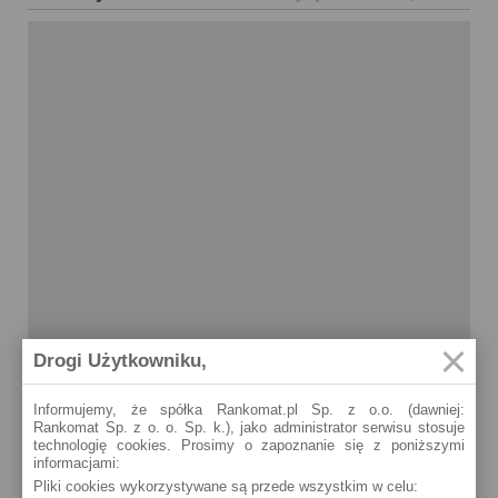
Drogi Użytkowniku,
Informujemy, że spółka Rankomat.pl Sp. z o.o. (dawniej:
Rankomat Sp. z o. o. Sp. k.), jako administrator serwisu stosuje
technologię cookies. Prosimy o zapoznanie się z poniższymi
informacjami:
Łeba
Pliki cookies wykorzystywane są przede wszystkim w celu:
10 Marca 1