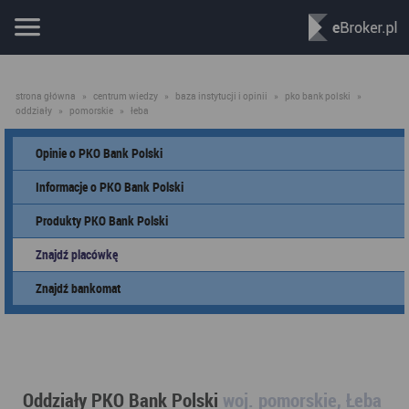
strona główna
»
centrum wiedzy
»
baza instytucji i opinii
»
pko bank polski
»
oddziały
»
pomorskie
»
łeba
Opinie o PKO Bank Polski
Informacje o PKO Bank Polski
Produkty PKO Bank Polski
Znajdź placówkę
Znajdź bankomat
Oddziały PKO Bank Polski
woj. pomorskie, Łeba