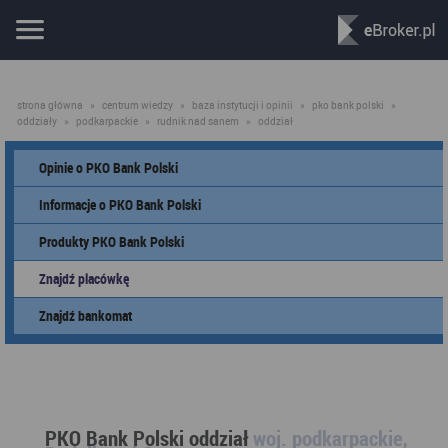
strona główna
»
centrum wiedzy
»
baza instytucji i opinii
»
pko bank polski
»
oddziały
»
podkarpackie
»
rudnik nad sanem
»
oddział
Opinie o PKO Bank Polski
Informacje o PKO Bank Polski
Produkty PKO Bank Polski
Znajdź placówkę
Znajdź bankomat
PKO Bank Polski oddział
woj. podkarpackie,