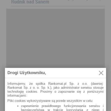
Rudnik nad Sanem
Drogi Użytkowniku,
Informujemy, że spółka Rankomat.pl Sp. z o.o. (dawniej:
Rankomat Sp. z o. o. Sp. k.), jako administrator serwisu stosuje
technologię cookies. Prosimy o zapoznanie się z poniższymi
informacjami:
Pliki cookies wykorzystywane są przede wszystkim w celu:
zapewnienie prawidłowego funkcjonowania serwisu i
bezpieczeństwa w trakcie korzystania z niego i