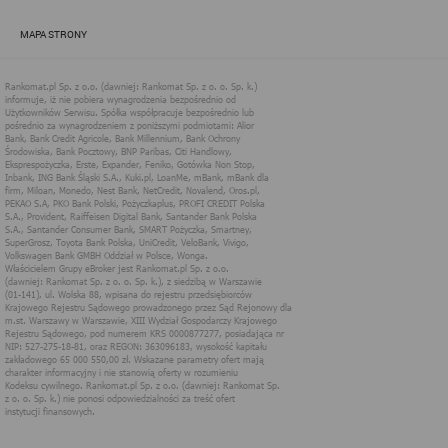
zapewnić jak najlepsze funkcjonowanie serwisu i odpowiednie
dostosowanie usług, świadczonych w ramach serwisu do potrzeb
MAPA STRONY
użytkownika. Zasady świadczenia usług w serwisie określa
regulamin serwisu.
Więcej informacji na temat stosowania technologii cookies w
serwisie dostępne jest w Polityce Cookies.
Polityka Cookies serwisów
internetowych spółki Rankomat.pl Sp. z
o.o. (dawniej: Rankomat Sp. z o. o. Sp.
k.)
Rankomat.pl Sp. z o.o. (dawniej: Rankomat Sp. z o. o. Sp. k.), z
siedzibą w Warszawie (01-141), ul. Wolska 88, wpisana do rejestru
przedsiębiorców Krajowego Rejestru Sądowego prowadzonego
przez Sąd Rejonowy dla m.st. Warszawy w Warszawie, XIII
Wydział Gospodarczy Krajowego Rejestru Sądowego, pod
numerem KRS 0000877277, posiadająca nr NIP: 527-275-18-81,
oraz REGON: 363096183, zwana dalej "Rankomat" wykorzystuje
na swoich stronach internetowych technologię "cookies".
Zasady wykorzystania informacji dostarczonych przez
użytkownika w ramach technologii cookies w trakcie korzystania
ze stron internetowych i Rankomat określa niniejszy dokument.
Każdy użytkownik serwisów Rankomat proszony jest o
zapoznanie się z niniejszym dokumentem i zawartymi w nim