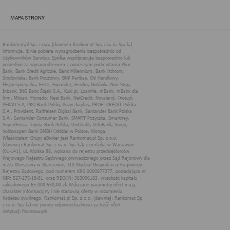
zapewnić jak najlepsze funkcjonowanie serwisu i odpowiednie
dostosowanie usług, świadczonych w ramach serwisu do potrzeb
MAPA STRONY
użytkownika. Zasady świadczenia usług w serwisie określa
regulamin serwisu.
Więcej informacji na temat stosowania technologii cookies w
serwisie dostępne jest w Polityce Cookies.
Polityka Cookies serwisów
internetowych spółki Rankomat.pl Sp. z
o.o. (dawniej: Rankomat Sp. z o. o. Sp.
k.)
Rankomat.pl Sp. z o.o. (dawniej: Rankomat Sp. z o. o. Sp. k.), z
siedzibą w Warszawie (01-141), ul. Wolska 88, wpisana do rejestru
przedsiębiorców Krajowego Rejestru Sądowego prowadzonego
przez Sąd Rejonowy dla m.st. Warszawy w Warszawie, XIII
Wydział Gospodarczy Krajowego Rejestru Sądowego, pod
numerem KRS 0000877277, posiadająca nr NIP: 527-275-18-81,
oraz REGON: 363096183, zwana dalej "Rankomat" wykorzystuje
na swoich stronach internetowych technologię "cookies".
Zasady wykorzystania informacji dostarczonych przez
użytkownika w ramach technologii cookies w trakcie korzystania
ze stron internetowych i Rankomat określa niniejszy dokument.
Każdy użytkownik serwisów Rankomat proszony jest o
zapoznanie się z niniejszym dokumentem i zawartymi w nim