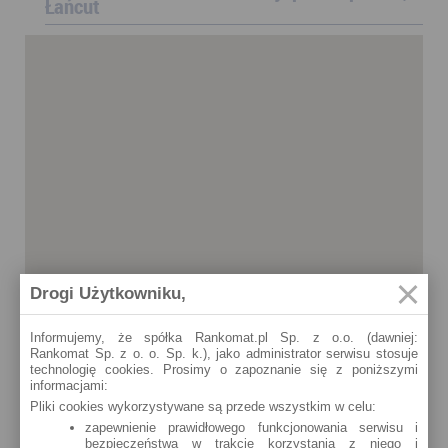
Łańcut
Drogi Użytkowniku,
Informujemy, że spółka Rankomat.pl Sp. z o.o. (dawniej:
Rankomat Sp. z o. o. Sp. k.), jako administrator serwisu stosuje
technologię cookies. Prosimy o zapoznanie się z poniższymi
informacjami:
Pliki cookies wykorzystywane są przede wszystkim w celu:
zapewnienie prawidłowego funkcjonowania serwisu i
bezpieczeństwa w trakcie korzystania z niego i