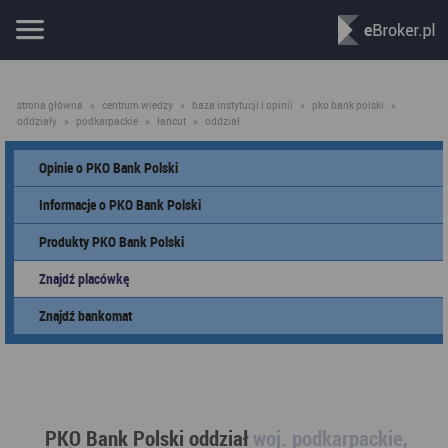
strona główna
»
centrum wiedzy
»
baza instytucji i opinii
»
pko bank polski
»
oddziały
»
podkarpackie
»
łańcut
»
oddział
Opinie o PKO Bank Polski
Informacje o PKO Bank Polski
Produkty PKO Bank Polski
Znajdź placówkę
Znajdź bankomat
PKO Bank Polski oddział
woj. podkarpackie,