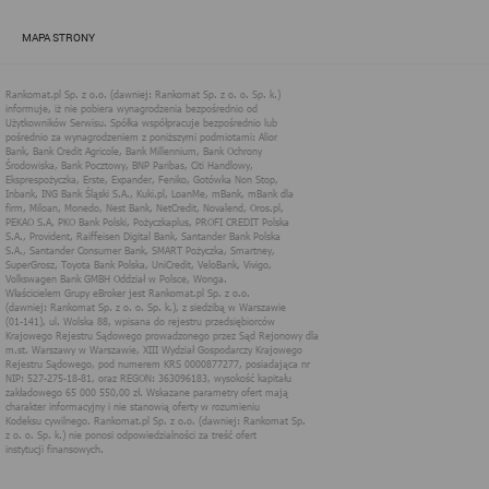
zapewnić jak najlepsze funkcjonowanie serwisu i odpowiednie
dostosowanie usług, świadczonych w ramach serwisu do potrzeb
MAPA STRONY
użytkownika. Zasady świadczenia usług w serwisie określa
regulamin serwisu.
Więcej informacji na temat stosowania technologii cookies w
serwisie dostępne jest w Polityce Cookies.
Polityka Cookies serwisów
internetowych spółki Rankomat.pl Sp. z
o.o. (dawniej: Rankomat Sp. z o. o. Sp.
k.)
Rankomat.pl Sp. z o.o. (dawniej: Rankomat Sp. z o. o. Sp. k.), z
siedzibą w Warszawie (01-141), ul. Wolska 88, wpisana do rejestru
przedsiębiorców Krajowego Rejestru Sądowego prowadzonego
przez Sąd Rejonowy dla m.st. Warszawy w Warszawie, XIII
Wydział Gospodarczy Krajowego Rejestru Sądowego, pod
numerem KRS 0000877277, posiadająca nr NIP: 527-275-18-81,
oraz REGON: 363096183, zwana dalej "Rankomat" wykorzystuje
na swoich stronach internetowych technologię "cookies".
Zasady wykorzystania informacji dostarczonych przez
użytkownika w ramach technologii cookies w trakcie korzystania
ze stron internetowych i Rankomat określa niniejszy dokument.
Każdy użytkownik serwisów Rankomat proszony jest o
zapoznanie się z niniejszym dokumentem i zawartymi w nim