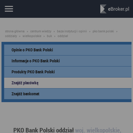
strona główna
»
centrum wiedzy
»
baza instytucji i opinii
»
pko bank polski
»
oddziały
»
wielkopolskie
»
buk
»
oddział
Opinie o PKO Bank Polski
Informacje o PKO Bank Polski
Produkty PKO Bank Polski
Znajdź placówkę
Znajdź bankomat
PKO Bank Polski oddział
woj. wielkopolskie,