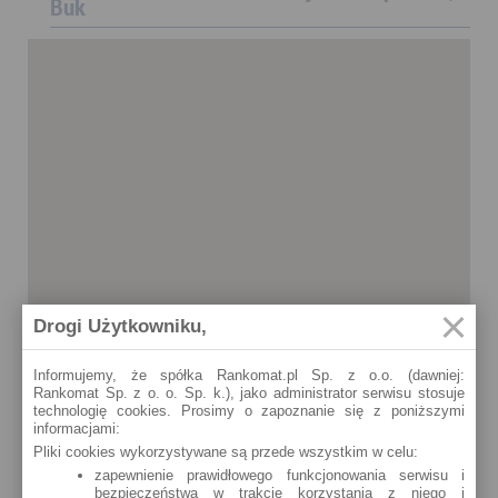
Buk
Drogi Użytkowniku,
Informujemy, że spółka Rankomat.pl Sp. z o.o. (dawniej:
Rankomat Sp. z o. o. Sp. k.), jako administrator serwisu stosuje
technologię cookies. Prosimy o zapoznanie się z poniższymi
informacjami:
Pliki cookies wykorzystywane są przede wszystkim w celu:
zapewnienie prawidłowego funkcjonowania serwisu i
bezpieczeństwa w trakcie korzystania z niego i