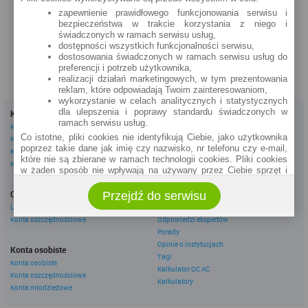
Poznańska 1
zapewnienie prawidłowego funkcjonowania serwisu i
bezpieczeństwa w trakcie korzystania z niego i
zobacz na mapie »
świadczonych w ramach serwisu usług,
dostępności wszystkich funkcjonalności serwisu,
dostosowania świadczonych w ramach serwisu usług do
preferencji i potrzeb użytkownika,
realizacji działań marketingowych, w tym prezentowania
reklam, które odpowiadają Twoim zainteresowaniom,
wykorzystanie w celach analitycznych i statystycznych
dla ulepszenia i poprawy standardu świadczonych w
Kredyty
Dla firm
ramach serwisu usług.
Kredyty gotówkowe
Kredyty firmowe
Co istotne, pliki cookies nie identyfikują Ciebie, jako użytkownika
Kredyty hipoteczne
Konta firmowe
poprzez takie dane jak imię czy nazwisko, nr telefonu czy e-mail,
Kredyty konsolidacyjne
Leasingi
które nie są zbierane w ramach technologii cookies. Pliki cookies
Kredyty na samochód
w żaden sposób nie wpływają na używany przez Ciebie sprzęt i
oprogramowanie.
Inne
Oszczędzanie
Przejdź do serwisu
eBroker Ekstra
Zakres wykorzystywania plików cookies możliwy jest do
określenia w ustawieniach przeglądarki każdego użytkownika. Bez
Lokaty
Artykuły
wprowadzenia zmian ustawień, informacje w plikach cookies mogą
Konta oszczędnościowe
Odpowiedzi ekspertów
być zapisywane w pamięci Twojego urządzenia.
Porady
Administratorem danych pozyskiwanych w technologii cookies jest
Opinie o instytucjach
Konta osobiste
spółka Rankomat.pl Sp. z o.o. (dawniej: Rankomat Sp. z o. o. Sp.
Tagi
Konta osobiste
k.) z siedzibą w Warszawie, ul. Wolska 88, 01 - 141 Warszawa.
Kalkulator OC AC
Konta oszczędnościowe
Możesz jako użytkownik w każdym czasie skontaktować się z
Kalkulatory
administratorem pod adresem bok@ebroker.pl, jak również wyrazić
Konta młodzieżowe
sprzeciwu wobec działań administratora.