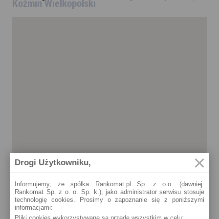
Koźmin Wielkopolski
Drogi Użytkowniku,
Informujemy, że spółka Rankomat.pl Sp. z o.o. (dawniej:
Rankomat Sp. z o. o. Sp. k.), jako administrator serwisu stosuje
technologię cookies. Prosimy o zapoznanie się z poniższymi
informacjami:
Pliki cookies wykorzystywane są przede wszystkim w celu:
Koźmin Wielkopolski