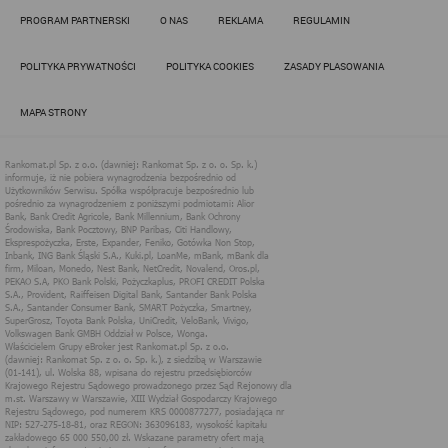
Działania administratora podejmowane są zgodnie z
PROGRAM PARTNERSKI
O NAS
REKLAMA
REGULAMIN
obowiązującym prawem (zgodnie z tzw. RODO) w ramach tzw.
uzasadnionego interesu administratora danych, po to, aby
zapewnić jak najlepsze funkcjonowanie serwisu i odpowiednie
POLITYKA PRYWATNOŚCI
POLITYKA COOKIES
ZASADY PLASOWANIA
dostosowanie usług, świadczonych w ramach serwisu do potrzeb
użytkownika. Zasady świadczenia usług w serwisie określa
regulamin serwisu.
MAPA STRONY
Więcej informacji na temat stosowania technologii cookies w
serwisie dostępne jest w Polityce Cookies.
Polityka Cookies serwisów
internetowych spółki Rankomat.pl Sp. z
o.o. (dawniej: Rankomat Sp. z o. o. Sp.
k.)
Rankomat.pl Sp. z o.o. (dawniej: Rankomat Sp. z o. o. Sp. k.), z
siedzibą w Warszawie (01-141), ul. Wolska 88, wpisana do rejestru
przedsiębiorców Krajowego Rejestru Sądowego prowadzonego
przez Sąd Rejonowy dla m.st. Warszawy w Warszawie, XIII
Wydział Gospodarczy Krajowego Rejestru Sądowego, pod
numerem KRS 0000877277, posiadająca nr NIP: 527-275-18-81,
oraz REGON: 363096183, zwana dalej "Rankomat" wykorzystuje
na swoich stronach internetowych technologię "cookies".
Zasady wykorzystania informacji dostarczonych przez
użytkownika w ramach technologii cookies w trakcie korzystania
ze stron internetowych i Rankomat określa niniejszy dokument.