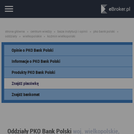
strona główna
»
centrum wiedzy
»
baza instytucji i opinii
»
pko bank polski
»
oddziały
»
wielkopolskie
»
koźmin wielkopolski
Opinie o PKO Bank Polski
Informacje o PKO Bank Polski
Produkty PKO Bank Polski
Znajdź placówkę
Znajdź bankomat
Oddziały PKO Bank Polski
woj. wielkopolskie,