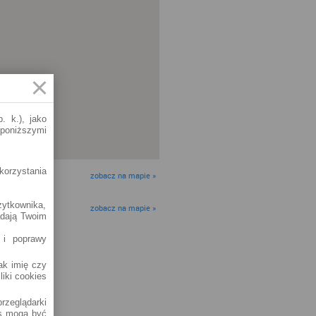
. k.), jako
 poniższymi
korzystania
zobacz na mapie »
żytkownika,
zobacz na mapie »
adają Twoim
 i poprawy
jak imię czy
liki cookies
rzeglądarki
es mogą być