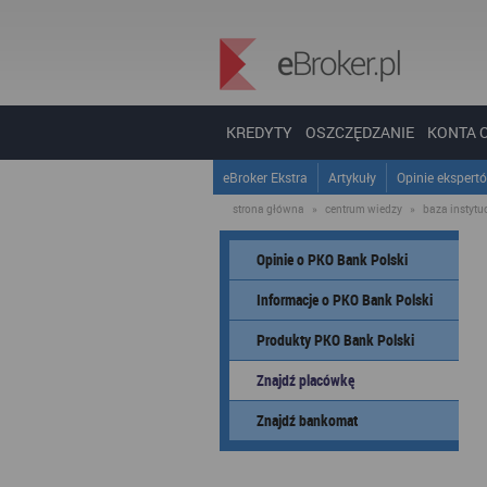
KREDYTY
OSZCZĘDZANIE
KONTA 
eBroker Ekstra
Artykuły
Opinie ekspert
strona główna
»
centrum wiedzy
»
baza instytucj
Opinie o PKO Bank Polski
Informacje o PKO Bank Polski
Produkty PKO Bank Polski
Znajdź placówkę
Znajdź bankomat