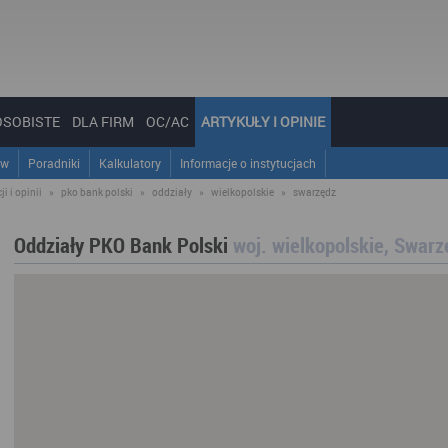
OSOBISTE
DLA FIRM
OC/AC
ARTYKUŁY I OPINIE
ów
Poradniki
Kalkulatory
Informacje o instytucjach
i i opinii
»
pko bank polski
»
oddziały
»
wielkopolskie
»
swarzędz
Oddziały PKO Bank Polski
woj. wielkopolskie, Swarz