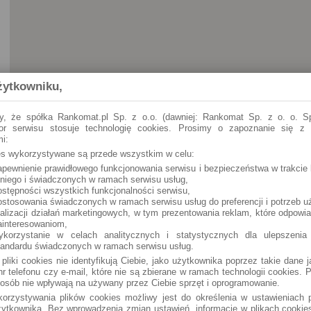
żytkowniku,
y, że spółka Rankomat.pl Sp. z o.o. (dawniej: Rankomat Sp. z o. o. Sp
tor serwisu stosuje technologię cookies. Prosimy o zapoznanie się z
i:
ies wykorzystywane są przede wszystkim w celu:
apewnienie prawidłowego funkcjonowania serwisu i bezpieczeństwa w trakcie 
Swarzędz
Os. H. Cegielskiego 32
 niego i świadczonych w ramach serwisu usług,
ostępności wszystkich funkcjonalności serwisu,
ostosowania świadczonych w ramach serwisu usług do preferencji i potrzeb u
Swarzędz
Cieszkowskiego 29
ealizacji działań marketingowych, w tym prezentowania reklam, które odpowi
ainteresowaniom,
ykorzystanie w celach analitycznych i statystycznych dla ulepszenia
tandardu świadczonych w ramach serwisu usług.
 pliki cookies nie identyfikują Ciebie, jako użytkownika poprzez takie dane 
r telefonu czy e-mail, które nie są zbierane w ramach technologii cookies. P
osób nie wpływają na używany przez Ciebie sprzęt i oprogramowanie.
orzystywania plików cookies możliwy jest do określenia w ustawieniach p
ytkownika. Bez wprowadzenia zmian ustawień, informacje w plikach cooki