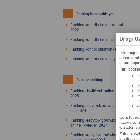
Ranking kont osobistych
Ranking kont dla firm - listopad
2022
Drogi U
Ranking kont dla firm - lipiec 2022
Ranking kont osobistych - maj 2022
Informujem
administra
Ranking kont dla firm - luty 2022
informacjam
Pliki cook
z
Ostatnie rankingi
z
d
Ranking chwilówek online - styczeń
d
2025
r
z
Ranking pożyczek pozabankowych -
w
maj 2024
s
Co istotne,
Ranking kredytów gotówkowych
nazwisko, n
online - kwiecień 2024
w żaden sp
Zakres wyk
Ranking kredytów gotówkowych
każdego uż
online - marzec 2024