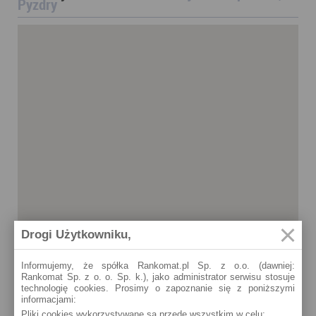
Pyzdry
Drogi Użytkowniku,
Informujemy, że spółka Rankomat.pl Sp. z o.o. (dawniej:
Rankomat Sp. z o. o. Sp. k.), jako administrator serwisu stosuje
technologię cookies. Prosimy o zapoznanie się z poniższymi
informacjami:
Pliki cookies wykorzystywane są przede wszystkim w celu:
Pyzdry