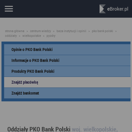
strona główna
»
centrum wiedzy
»
baza instytucji i opinii
»
pko bank polski
»
oddziały
»
wielkopolskie
»
pyzdry
Opinie o PKO Bank Polski
Informacje o PKO Bank Polski
Produkty PKO Bank Polski
Znajdź placówkę
Znajdź bankomat
Oddziały PKO Bank Polski
woj. wielkopolskie,