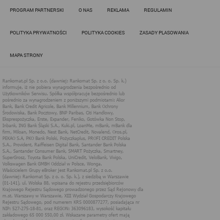
Działania administratora podejmowane są zgodnie z
PROGRAM PARTNERSKI
O NAS
REKLAMA
REGULAMIN
obowiązującym prawem (zgodnie z tzw. RODO) w ramach tzw.
uzasadnionego interesu administratora danych, po to, aby
zapewnić jak najlepsze funkcjonowanie serwisu i odpowiednie
POLITYKA PRYWATNOŚCI
POLITYKA COOKIES
ZASADY PLASOWANIA
dostosowanie usług, świadczonych w ramach serwisu do potrzeb
użytkownika. Zasady świadczenia usług w serwisie określa
regulamin serwisu.
MAPA STRONY
Więcej informacji na temat stosowania technologii cookies w
serwisie dostępne jest w Polityce Cookies.
Polityka Cookies serwisów
internetowych spółki Rankomat.pl Sp. z
o.o. (dawniej: Rankomat Sp. z o. o. Sp.
k.)
Rankomat.pl Sp. z o.o. (dawniej: Rankomat Sp. z o. o. Sp. k.), z
siedzibą w Warszawie (01-141), ul. Wolska 88, wpisana do rejestru
przedsiębiorców Krajowego Rejestru Sądowego prowadzonego
przez Sąd Rejonowy dla m.st. Warszawy w Warszawie, XIII
Wydział Gospodarczy Krajowego Rejestru Sądowego, pod
numerem KRS 0000877277, posiadająca nr NIP: 527-275-18-81,
oraz REGON: 363096183, zwana dalej "Rankomat" wykorzystuje
na swoich stronach internetowych technologię "cookies".
Zasady wykorzystania informacji dostarczonych przez
użytkownika w ramach technologii cookies w trakcie korzystania
ze stron internetowych i Rankomat określa niniejszy dokument.