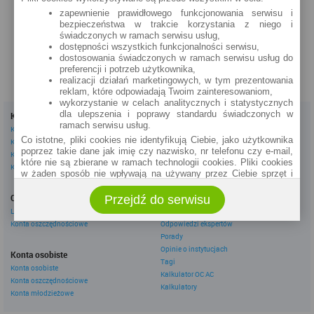
Rynek 2
zapewnienie prawidłowego funkcjonowania serwisu i
bezpieczeństwa w trakcie korzystania z niego i
zobacz na mapie »
świadczonych w ramach serwisu usług,
dostępności wszystkich funkcjonalności serwisu,
dostosowania świadczonych w ramach serwisu usług do
preferencji i potrzeb użytkownika,
realizacji działań marketingowych, w tym prezentowania
reklam, które odpowiadają Twoim zainteresowaniom,
wykorzystanie w celach analitycznych i statystycznych
dla ulepszenia i poprawy standardu świadczonych w
Kredyty
Dla firm
ramach serwisu usług.
Kredyty gotówkowe
Kredyty firmowe
Co istotne, pliki cookies nie identyfikują Ciebie, jako użytkownika
Kredyty hipoteczne
Konta firmowe
poprzez takie dane jak imię czy nazwisko, nr telefonu czy e-mail,
Kredyty konsolidacyjne
Leasingi
które nie są zbierane w ramach technologii cookies. Pliki cookies
Kredyty na samochód
w żaden sposób nie wpływają na używany przez Ciebie sprzęt i
oprogramowanie.
Inne
Oszczędzanie
Przejdź do serwisu
eBroker Ekstra
Zakres wykorzystywania plików cookies możliwy jest do
określenia w ustawieniach przeglądarki każdego użytkownika. Bez
Lokaty
Artykuły
wprowadzenia zmian ustawień, informacje w plikach cookies mogą
Konta oszczędnościowe
Odpowiedzi ekspertów
być zapisywane w pamięci Twojego urządzenia.
Porady
Administratorem danych pozyskiwanych w technologii cookies jest
Opinie o instytucjach
Konta osobiste
spółka Rankomat.pl Sp. z o.o. (dawniej: Rankomat Sp. z o. o. Sp.
Tagi
Konta osobiste
k.) z siedzibą w Warszawie, ul. Wolska 88, 01 - 141 Warszawa.
Kalkulator OC AC
Konta oszczędnościowe
Możesz jako użytkownik w każdym czasie skontaktować się z
Kalkulatory
administratorem pod adresem bok@ebroker.pl, jak również wyrazić
Konta młodzieżowe
sprzeciwu wobec działań administratora.