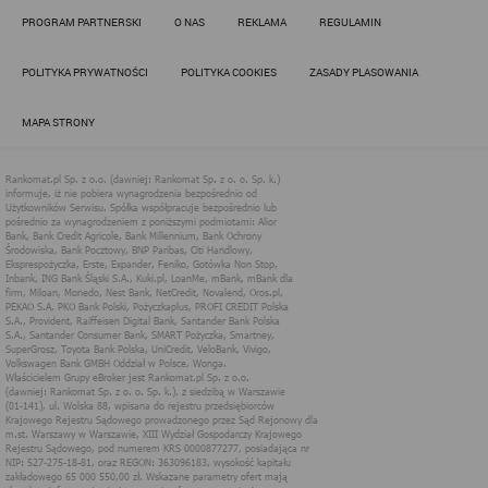
Działania administratora podejmowane są zgodnie z
PROGRAM PARTNERSKI
O NAS
REKLAMA
REGULAMIN
obowiązującym prawem (zgodnie z tzw. RODO) w ramach tzw.
uzasadnionego interesu administratora danych, po to, aby
zapewnić jak najlepsze funkcjonowanie serwisu i odpowiednie
POLITYKA PRYWATNOŚCI
POLITYKA COOKIES
ZASADY PLASOWANIA
dostosowanie usług, świadczonych w ramach serwisu do potrzeb
użytkownika. Zasady świadczenia usług w serwisie określa
regulamin serwisu.
MAPA STRONY
Więcej informacji na temat stosowania technologii cookies w
serwisie dostępne jest w Polityce Cookies.
Polityka Cookies serwisów
internetowych spółki Rankomat.pl Sp. z
o.o. (dawniej: Rankomat Sp. z o. o. Sp.
k.)
Rankomat.pl Sp. z o.o. (dawniej: Rankomat Sp. z o. o. Sp. k.), z
siedzibą w Warszawie (01-141), ul. Wolska 88, wpisana do rejestru
przedsiębiorców Krajowego Rejestru Sądowego prowadzonego
przez Sąd Rejonowy dla m.st. Warszawy w Warszawie, XIII
Wydział Gospodarczy Krajowego Rejestru Sądowego, pod
numerem KRS 0000877277, posiadająca nr NIP: 527-275-18-81,
oraz REGON: 363096183, zwana dalej "Rankomat" wykorzystuje
na swoich stronach internetowych technologię "cookies".
Zasady wykorzystania informacji dostarczonych przez
użytkownika w ramach technologii cookies w trakcie korzystania
ze stron internetowych i Rankomat określa niniejszy dokument.