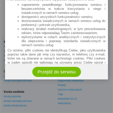
Żwirki i Wigury 4
zapewnienie prawidłowego funkcjonowania serwisu i
bezpieczeństwa w trakcie korzystania z niego i
zobacz na mapie »
świadczonych w ramach serwisu usług,
dostępności wszystkich funkcjonalności serwisu,
dostosowania świadczonych w ramach serwisu usług do
preferencji i potrzeb użytkownika,
realizacji działań marketingowych, w tym prezentowania
reklam, które odpowiadają Twoim zainteresowaniom,
wykorzystanie w celach analitycznych i statystycznych
dla ulepszenia i poprawy standardu świadczonych w
Kredyty
Dla firm
ramach serwisu usług.
Kredyty gotówkowe
Kredyty firmowe
Co istotne, pliki cookies nie identyfikują Ciebie, jako użytkownika
Kredyty hipoteczne
Konta firmowe
poprzez takie dane jak imię czy nazwisko, nr telefonu czy e-mail,
Kredyty konsolidacyjne
Leasingi
które nie są zbierane w ramach technologii cookies. Pliki cookies
Kredyty na samochód
w żaden sposób nie wpływają na używany przez Ciebie sprzęt i
oprogramowanie.
Inne
Oszczędzanie
Przejdź do serwisu
eBroker Ekstra
Zakres wykorzystywania plików cookies możliwy jest do
określenia w ustawieniach przeglądarki każdego użytkownika. Bez
Lokaty
Artykuły
wprowadzenia zmian ustawień, informacje w plikach cookies mogą
Konta oszczędnościowe
Odpowiedzi ekspertów
być zapisywane w pamięci Twojego urządzenia.
Porady
Administratorem danych pozyskiwanych w technologii cookies jest
Opinie o instytucjach
Konta osobiste
spółka Rankomat.pl Sp. z o.o. (dawniej: Rankomat Sp. z o. o. Sp.
Tagi
Konta osobiste
k.) z siedzibą w Warszawie, ul. Wolska 88, 01 - 141 Warszawa.
Kalkulator OC AC
Konta oszczędnościowe
Możesz jako użytkownik w każdym czasie skontaktować się z
Kalkulatory
administratorem pod adresem bok@ebroker.pl, jak również wyrazić
Konta młodzieżowe
sprzeciwu wobec działań administratora.