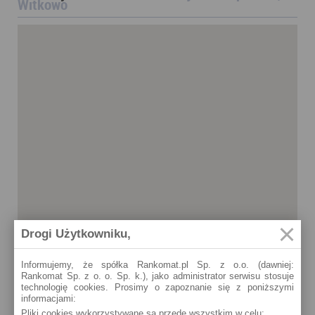
Witkowo
Drogi Użytkowniku,
Informujemy, że spółka Rankomat.pl Sp. z o.o. (dawniej:
Rankomat Sp. z o. o. Sp. k.), jako administrator serwisu stosuje
technologię cookies. Prosimy o zapoznanie się z poniższymi
informacjami:
Pliki cookies wykorzystywane są przede wszystkim w celu:
Witkowo