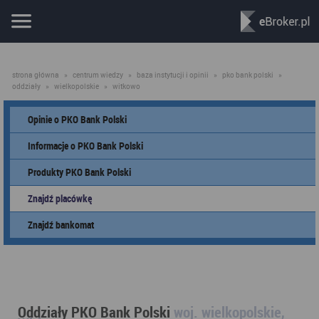
strona główna
»
centrum wiedzy
»
baza instytucji i opinii
»
pko bank polski
»
oddziały
»
wielkopolskie
»
witkowo
Opinie o PKO Bank Polski
Informacje o PKO Bank Polski
Produkty PKO Bank Polski
Znajdź placówkę
Znajdź bankomat
Oddziały PKO Bank Polski
woj. wielkopolskie,