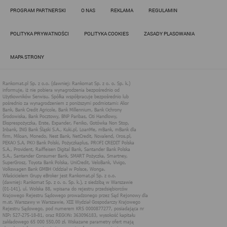
Działania administratora podejmowane są zgodnie z
PROGRAM PARTNERSKI
O NAS
REKLAMA
REGULAMIN
obowiązującym prawem (zgodnie z tzw. RODO) w ramach tzw.
uzasadnionego interesu administratora danych, po to, aby
zapewnić jak najlepsze funkcjonowanie serwisu i odpowiednie
POLITYKA PRYWATNOŚCI
POLITYKA COOKIES
ZASADY PLASOWANIA
dostosowanie usług, świadczonych w ramach serwisu do potrzeb
użytkownika. Zasady świadczenia usług w serwisie określa
regulamin serwisu.
MAPA STRONY
Więcej informacji na temat stosowania technologii cookies w
serwisie dostępne jest w Polityce Cookies.
Polityka Cookies serwisów
internetowych spółki Rankomat.pl Sp. z
o.o. (dawniej: Rankomat Sp. z o. o. Sp.
k.)
Rankomat.pl Sp. z o.o. (dawniej: Rankomat Sp. z o. o. Sp. k.), z
siedzibą w Warszawie (01-141), ul. Wolska 88, wpisana do rejestru
przedsiębiorców Krajowego Rejestru Sądowego prowadzonego
przez Sąd Rejonowy dla m.st. Warszawy w Warszawie, XIII
Wydział Gospodarczy Krajowego Rejestru Sądowego, pod
numerem KRS 0000877277, posiadająca nr NIP: 527-275-18-81,
oraz REGON: 363096183, zwana dalej "Rankomat" wykorzystuje
na swoich stronach internetowych technologię "cookies".
Zasady wykorzystania informacji dostarczonych przez
użytkownika w ramach technologii cookies w trakcie korzystania
ze stron internetowych i Rankomat określa niniejszy dokument.