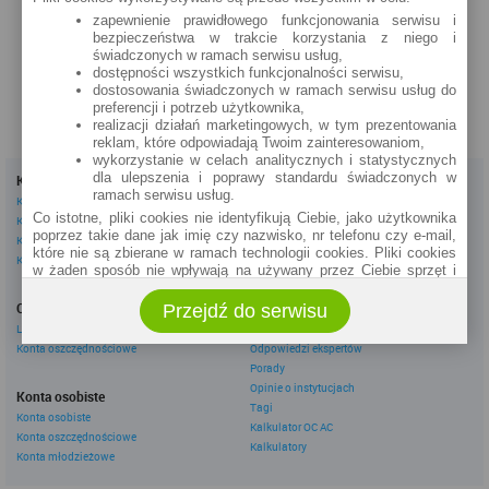
Poznańska 15
zapewnienie prawidłowego funkcjonowania serwisu i
bezpieczeństwa w trakcie korzystania z niego i
zobacz na mapie »
świadczonych w ramach serwisu usług,
dostępności wszystkich funkcjonalności serwisu,
dostosowania świadczonych w ramach serwisu usług do
preferencji i potrzeb użytkownika,
realizacji działań marketingowych, w tym prezentowania
reklam, które odpowiadają Twoim zainteresowaniom,
wykorzystanie w celach analitycznych i statystycznych
dla ulepszenia i poprawy standardu świadczonych w
Kredyty
Dla firm
ramach serwisu usług.
Kredyty gotówkowe
Kredyty firmowe
Co istotne, pliki cookies nie identyfikują Ciebie, jako użytkownika
Kredyty hipoteczne
Konta firmowe
poprzez takie dane jak imię czy nazwisko, nr telefonu czy e-mail,
Kredyty konsolidacyjne
Leasingi
które nie są zbierane w ramach technologii cookies. Pliki cookies
Kredyty na samochód
w żaden sposób nie wpływają na używany przez Ciebie sprzęt i
oprogramowanie.
Inne
Oszczędzanie
Przejdź do serwisu
eBroker Ekstra
Zakres wykorzystywania plików cookies możliwy jest do
określenia w ustawieniach przeglądarki każdego użytkownika. Bez
Lokaty
Artykuły
wprowadzenia zmian ustawień, informacje w plikach cookies mogą
Konta oszczędnościowe
Odpowiedzi ekspertów
być zapisywane w pamięci Twojego urządzenia.
Porady
Administratorem danych pozyskiwanych w technologii cookies jest
Opinie o instytucjach
Konta osobiste
spółka Rankomat.pl Sp. z o.o. (dawniej: Rankomat Sp. z o. o. Sp.
Tagi
Konta osobiste
k.) z siedzibą w Warszawie, ul. Wolska 88, 01 - 141 Warszawa.
Kalkulator OC AC
Konta oszczędnościowe
Możesz jako użytkownik w każdym czasie skontaktować się z
Kalkulatory
administratorem pod adresem bok@ebroker.pl, jak również wyrazić
Konta młodzieżowe
sprzeciwu wobec działań administratora.