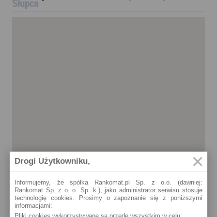
Słupca
Drogi Użytkowniku,
Informujemy, że spółka Rankomat.pl Sp. z o.o. (dawniej:
Rankomat Sp. z o. o. Sp. k.), jako administrator serwisu stosuje
technologię cookies. Prosimy o zapoznanie się z poniższymi
informacjami:
Pliki cookies wykorzystywane są przede wszystkim w celu:
Słupca