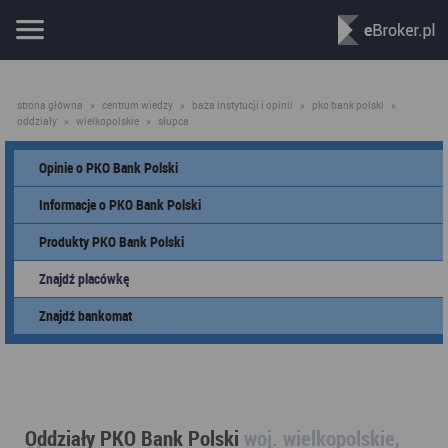
strona główna
»
centrum wiedzy
»
baza instytucji i opinii
»
pko bank polski
»
oddziały
»
wielkopolskie
»
słupca
Opinie o PKO Bank Polski
Informacje o PKO Bank Polski
Produkty PKO Bank Polski
Znajdź placówkę
Znajdź bankomat
Oddziały PKO Bank Polski
woj. wielkopolskie,