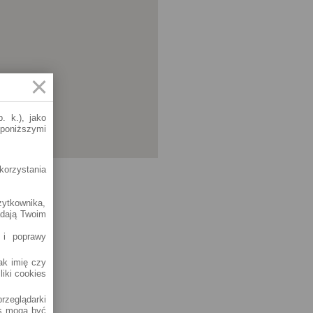
. k.), jako
 poniższymi
korzystania
żytkownika,
adają Twoim
 i poprawy
jak imię czy
liki cookies
rzeglądarki
es mogą być