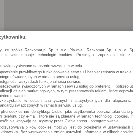
żytkowniku,
y, że spółka Rankomat.pl Sp. z o.o. (dawniej: Rankomat Sp. z o. o. Sp
tor serwisu stosuje technologię cookies. Prosimy o zapoznanie się z
i:
ies wykorzystywane są przede wszystkim w celu:
apewnienie prawidłowego funkcjonowania serwisu i bezpieczeństwa w trakcie 
 niego i świadczonych w ramach serwisu usług,
ostępności wszystkich funkcjonalności serwisu,
ostosowania świadczonych w ramach serwisu usług do preferencji i potrzeb u
ealizacji działań marketingowych, w tym prezentowania reklam, które odpowi
ainteresowaniom,
ykorzystanie w celach analitycznych i statystycznych dla ulepszenia
tandardu świadczonych w ramach serwisu usług.
 pliki cookies nie identyfikują Ciebie, jako użytkownika poprzez takie dane 
r telefonu czy e-mail, które nie są zbierane w ramach technologii cookies. P
osób nie wpływają na używany przez Ciebie sprzęt i oprogramowanie.
orzystywania plików cookies możliwy jest do określenia w ustawieniach p
ytkownika. Bez wprowadzenia zmian ustawień, informacje w plikach cooki