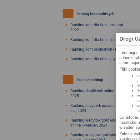
Ranking kont osobistych
Ranking kont dla firm - listopad
2022
Drogi U
Ranking kont dla firm - lipiec 2022
Ranking kont osobistych - maj 2022
Informujem
administra
Ranking kont dla firm - luty 2022
informacjam
Pliki cook
z
Ostatnie rankingi
z
d
Ranking chwilówek online - styczeń
d
2025
r
z
Ranking pożyczek pozabankowych -
w
maj 2024
s
Co istotne,
Ranking kredytów gotówkowych
nazwisko, n
online - kwiecień 2024
w żaden sp
Zakres wyk
Ranking kredytów gotówkowych
każdego uż
online - marzec 2024