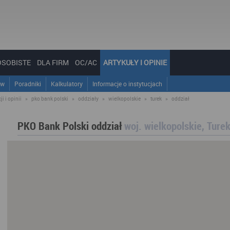
OSOBISTE
DLA FIRM
OC/AC
ARTYKUŁY I OPINIE
ów
Poradniki
Kalkulatory
Informacje o instytucjach
i i opinii
»
pko bank polski
»
oddziały
»
wielkopolskie
»
turek
»
oddział
PKO Bank Polski oddział
woj. wielkopolskie, Ture