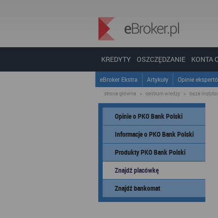
KREDYTY
OSZCZĘDZANIE
KONTA 
eBroker Ekstra
Artykuły
Opinie ekspert
strona główna
»
centrum wiedzy
»
baza instytucj
Opinie o PKO Bank Polski
Informacje o PKO Bank Polski
Produkty PKO Bank Polski
Znajdź placówkę
Znajdź bankomat