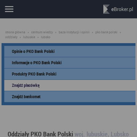
strona główna
»
centrum wiedzy
»
baza instytucji i opinii
»
pko bank polski
»
oddziały
»
lubuskie
»
lubsko
Opinie o PKO Bank Polski
Informacje o PKO Bank Polski
Produkty PKO Bank Polski
Znajdź placówkę
Znajdź bankomat
Oddziały PKO Bank Polski
woj. lubuskie, Lubsko