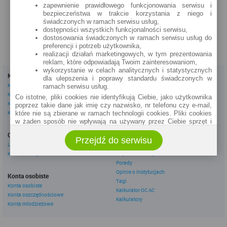
zapewnienie prawidłowego funkcjonowania serwisu i
zobacz na mapie »
bezpieczeństwa w trakcie korzystania z niego i
świadczonych w ramach serwisu usług,
dostępności wszystkich funkcjonalności serwisu,
dostosowania świadczonych w ramach serwisu usług do
preferencji i potrzeb użytkownika,
realizacji działań marketingowych, w tym prezentowania
reklam, które odpowiadają Twoim zainteresowaniom,
wykorzystanie w celach analitycznych i statystycznych
Kredyty
Dla firm
dla ulepszenia i poprawy standardu świadczonych w
Kredyty gotówkowe
Kredyty firmowe
ramach serwisu usług.
Kredyty hipoteczne
Konta firmowe
Co istotne, pliki cookies nie identyfikują Ciebie, jako użytkownika
Kredyty konsolidacyjne
Leasingi
poprzez takie dane jak imię czy nazwisko, nr telefonu czy e-mail,
Kredyty na samochód
które nie są zbierane w ramach technologii cookies. Pliki cookies
w żaden sposób nie wpływają na używany przez Ciebie sprzęt i
Inne
oprogramowanie.
Oszczędzanie
eBroker Ekstra
Przejdź do serwisu
Zakres wykorzystywania plików cookies możliwy jest do
Lokaty
Artykuły
określenia w ustawieniach przeglądarki każdego użytkownika. Bez
Konta oszczędnościowe
Odpowiedzi ekspertów
wprowadzenia zmian ustawień, informacje w plikach cookies mogą
Porady
być zapisywane w pamięci Twojego urządzenia.
Opinie o instytucjach
Administratorem danych pozyskiwanych w technologii cookies jest
Konta osobiste
Tagi
spółka Rankomat.pl Sp. z o.o. (dawniej: Rankomat Sp. z o. o. Sp.
Konta osobiste
Kalkulator OC AC
k.) z siedzibą w Warszawie, ul. Wolska 88, 01 - 141 Warszawa.
Konta oszczędnościowe
Możesz jako użytkownik w każdym czasie skontaktować się z
Kalkulatory
Konta młodzieżowe
administratorem pod adresem bok@ebroker.pl, jak również wyrazić
sprzeciwu wobec działań administratora.
Działania administratora podejmowane są zgodnie z