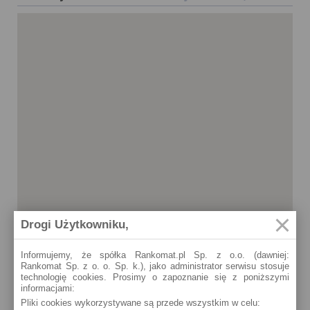
Drogi Użytkowniku,
Informujemy, że spółka Rankomat.pl Sp. z o.o. (dawniej:
Rankomat Sp. z o. o. Sp. k.), jako administrator serwisu stosuje
technologię cookies. Prosimy o zapoznanie się z poniższymi
informacjami:
Lubsko
Pliki cookies wykorzystywane są przede wszystkim w celu:
Sybiraków 4