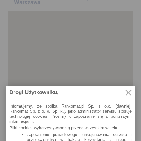
Warszawa
Drogi Użytkowniku,
Informujemy, że spółka Rankomat.pl Sp. z o.o. (dawniej:
Rankomat Sp. z o. o. Sp. k.), jako administrator serwisu stosuje
technologię cookies. Prosimy o zapoznanie się z poniższymi
informacjami:
Pliki cookies wykorzystywane są przede wszystkim w celu:
zapewnienie prawidłowego funkcjonowania serwisu i
bezpieczeństwa w trakcie korzystania z niego i