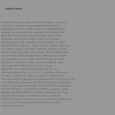
zapewnić jak najlepsze funkcjonowanie serwisu i odpowiednie
dostosowanie usług, świadczonych w ramach serwisu do potrzeb
MAPA STRONY
użytkownika. Zasady świadczenia usług w serwisie określa
regulamin serwisu.
Więcej informacji na temat stosowania technologii cookies w
serwisie dostępne jest w Polityce Cookies.
Polityka Cookies serwisów
internetowych spółki Rankomat.pl Sp. z
o.o. (dawniej: Rankomat Sp. z o. o. Sp.
k.)
Rankomat.pl Sp. z o.o. (dawniej: Rankomat Sp. z o. o. Sp. k.), z
siedzibą w Warszawie (01-141), ul. Wolska 88, wpisana do rejestru
przedsiębiorców Krajowego Rejestru Sądowego prowadzonego
przez Sąd Rejonowy dla m.st. Warszawy w Warszawie, XIII
Wydział Gospodarczy Krajowego Rejestru Sądowego, pod
numerem KRS 0000877277, posiadająca nr NIP: 527-275-18-81,
oraz REGON: 363096183, zwana dalej "Rankomat" wykorzystuje
na swoich stronach internetowych technologię "cookies".
Zasady wykorzystania informacji dostarczonych przez
użytkownika w ramach technologii cookies w trakcie korzystania
ze stron internetowych i Rankomat określa niniejszy dokument.
Każdy użytkownik serwisów Rankomat proszony jest o
zapoznanie się z niniejszym dokumentem i zawartymi w nim