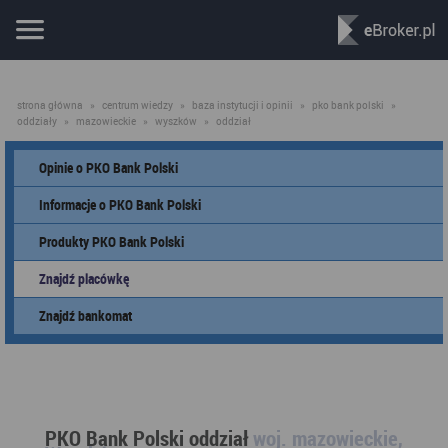
strona główna
»
centrum wiedzy
»
baza instytucji i opinii
»
pko bank polski
»
oddziały
»
mazowieckie
»
wyszków
»
oddział
Opinie o PKO Bank Polski
Informacje o PKO Bank Polski
Produkty PKO Bank Polski
Znajdź placówkę
Znajdź bankomat
PKO Bank Polski oddział
woj. mazowieckie,