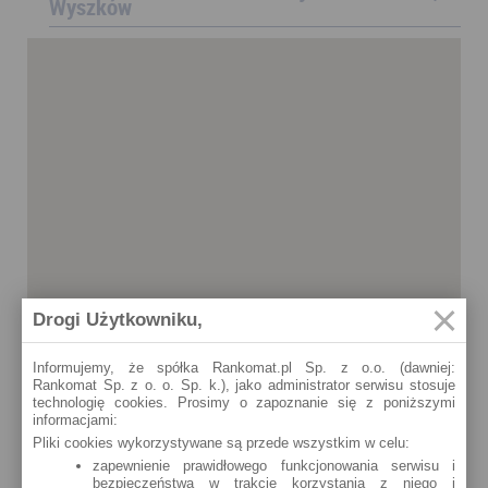
Wyszków
Drogi Użytkowniku,
Informujemy, że spółka Rankomat.pl Sp. z o.o. (dawniej:
Rankomat Sp. z o. o. Sp. k.), jako administrator serwisu stosuje
technologię cookies. Prosimy o zapoznanie się z poniższymi
informacjami:
Pliki cookies wykorzystywane są przede wszystkim w celu:
zapewnienie prawidłowego funkcjonowania serwisu i
bezpieczeństwa w trakcie korzystania z niego i