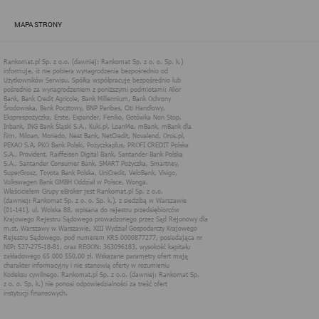
zapewnić jak najlepsze funkcjonowanie serwisu i odpowiednie
dostosowanie usług, świadczonych w ramach serwisu do potrzeb
MAPA STRONY
użytkownika. Zasady świadczenia usług w serwisie określa
regulamin serwisu.
Więcej informacji na temat stosowania technologii cookies w
serwisie dostępne jest w Polityce Cookies.
Polityka Cookies serwisów
internetowych spółki Rankomat.pl Sp. z
o.o. (dawniej: Rankomat Sp. z o. o. Sp.
k.)
Rankomat.pl Sp. z o.o. (dawniej: Rankomat Sp. z o. o. Sp. k.), z
siedzibą w Warszawie (01-141), ul. Wolska 88, wpisana do rejestru
przedsiębiorców Krajowego Rejestru Sądowego prowadzonego
przez Sąd Rejonowy dla m.st. Warszawy w Warszawie, XIII
Wydział Gospodarczy Krajowego Rejestru Sądowego, pod
numerem KRS 0000877277, posiadająca nr NIP: 527-275-18-81,
oraz REGON: 363096183, zwana dalej "Rankomat" wykorzystuje
na swoich stronach internetowych technologię "cookies".
Zasady wykorzystania informacji dostarczonych przez
użytkownika w ramach technologii cookies w trakcie korzystania
ze stron internetowych i Rankomat określa niniejszy dokument.
Każdy użytkownik serwisów Rankomat proszony jest o
zapoznanie się z niniejszym dokumentem i zawartymi w nim