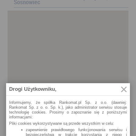
Sosnowiec
Drogi Użytkowniku,
Informujemy, że spółka Rankomat.pl Sp. z o.o. (dawniej:
Rankomat Sp. z o. o. Sp. k.), jako administrator serwisu stosuje
technologię cookies. Prosimy o zapoznanie się z poniższymi
informacjami:
Pliki cookies wykorzystywane są przede wszystkim w celu:
zapewnienie prawidłowego funkcjonowania serwisu i
bezpieczeństwa w trakcie korzystania z niego i