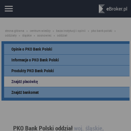
strona główna
»
centrum wiedzy
»
baza instytucji i opinii
»
pko bank polski
»
oddziały
»
śląskie
»
sosnowiec
»
oddział
Opinie o PKO Bank Polski
Informacje o PKO Bank Polski
Produkty PKO Bank Polski
Znajdź placówkę
Znajdź bankomat
PKO Bank Polski oddział
woj. śląskie,