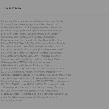
zapewnić jak najlepsze funkcjonowanie serwisu i odpowiednie
dostosowanie usług, świadczonych w ramach serwisu do potrzeb
MAPA STRONY
użytkownika. Zasady świadczenia usług w serwisie określa
regulamin serwisu.
Więcej informacji na temat stosowania technologii cookies w
serwisie dostępne jest w Polityce Cookies.
Polityka Cookies serwisów
internetowych spółki Rankomat.pl Sp. z
o.o. (dawniej: Rankomat Sp. z o. o. Sp.
k.)
Rankomat.pl Sp. z o.o. (dawniej: Rankomat Sp. z o. o. Sp. k.), z
siedzibą w Warszawie (01-141), ul. Wolska 88, wpisana do rejestru
przedsiębiorców Krajowego Rejestru Sądowego prowadzonego
przez Sąd Rejonowy dla m.st. Warszawy w Warszawie, XIII
Wydział Gospodarczy Krajowego Rejestru Sądowego, pod
numerem KRS 0000877277, posiadająca nr NIP: 527-275-18-81,
oraz REGON: 363096183, zwana dalej "Rankomat" wykorzystuje
na swoich stronach internetowych technologię "cookies".
Zasady wykorzystania informacji dostarczonych przez
użytkownika w ramach technologii cookies w trakcie korzystania
ze stron internetowych i Rankomat określa niniejszy dokument.
Każdy użytkownik serwisów Rankomat proszony jest o
zapoznanie się z niniejszym dokumentem i zawartymi w nim