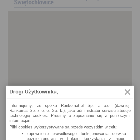
Świętochłowice
Drogi Użytkowniku,
Informujemy, że spółka Rankomat.pl Sp. z o.o. (dawniej:
Rankomat Sp. z o. o. Sp. k.), jako administrator serwisu stosuje
technologię cookies. Prosimy o zapoznanie się z poniższymi
informacjami:
Pliki cookies wykorzystywane są przede wszystkim w celu:
zapewnienie prawidłowego funkcjonowania serwisu i
bezpieczeństwa w trakcie korzystania z niego i