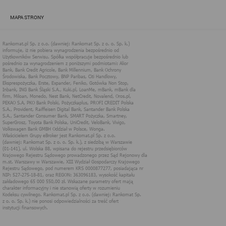
zapewnić jak najlepsze funkcjonowanie serwisu i odpowiednie
dostosowanie usług, świadczonych w ramach serwisu do potrzeb
MAPA STRONY
użytkownika. Zasady świadczenia usług w serwisie określa
regulamin serwisu.
Więcej informacji na temat stosowania technologii cookies w
serwisie dostępne jest w Polityce Cookies.
Polityka Cookies serwisów
internetowych spółki Rankomat.pl Sp. z
o.o. (dawniej: Rankomat Sp. z o. o. Sp.
k.)
Rankomat.pl Sp. z o.o. (dawniej: Rankomat Sp. z o. o. Sp. k.), z
siedzibą w Warszawie (01-141), ul. Wolska 88, wpisana do rejestru
przedsiębiorców Krajowego Rejestru Sądowego prowadzonego
przez Sąd Rejonowy dla m.st. Warszawy w Warszawie, XIII
Wydział Gospodarczy Krajowego Rejestru Sądowego, pod
numerem KRS 0000877277, posiadająca nr NIP: 527-275-18-81,
oraz REGON: 363096183, zwana dalej "Rankomat" wykorzystuje
na swoich stronach internetowych technologię "cookies".
Zasady wykorzystania informacji dostarczonych przez
użytkownika w ramach technologii cookies w trakcie korzystania
ze stron internetowych i Rankomat określa niniejszy dokument.
Każdy użytkownik serwisów Rankomat proszony jest o
zapoznanie się z niniejszym dokumentem i zawartymi w nim