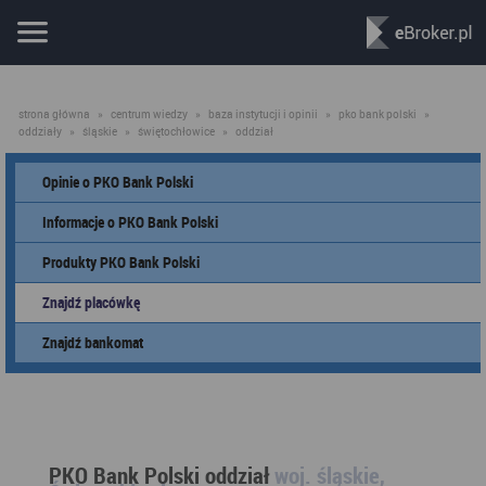
strona główna
»
centrum wiedzy
»
baza instytucji i opinii
»
pko bank polski
»
oddziały
»
śląskie
»
świętochłowice
»
oddział
Opinie o PKO Bank Polski
Informacje o PKO Bank Polski
Produkty PKO Bank Polski
Znajdź placówkę
Znajdź bankomat
PKO Bank Polski oddział
woj. śląskie,