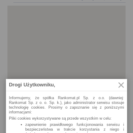
Drogi Użytkowniku,
Informujemy, że spółka Rankomat.pl Sp. z o.o. (dawniej:
Rankomat Sp. z o. o. Sp. k.), jako administrator serwisu stosuje
technologię cookies. Prosimy o zapoznanie się z poniższymi
informacjami:
Pliki cookies wykorzystywane są przede wszystkim w celu:
zapewnienie prawidłowego funkcjonowania serwisu i
bezpieczeństwa w trakcie korzystania z niego i