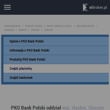
strona główna
»
centrum wiedzy
»
baza instytucji i opinii
»
pko bank polski
»
oddziały
»
śląskie
»
cieszyn
»
oddział
Opinie o PKO Bank Polski
Informacje o PKO Bank Polski
Produkty PKO Bank Polski
Znajdź placówkę
Znajdź bankomat
PKO Bank Polski oddział
woj. śląskie, Cieszyn