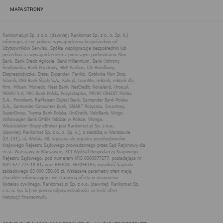
zapewnić jak najlepsze funkcjonowanie serwisu i odpowiednie
MAPA STRONY
dostosowanie usług, świadczonych w ramach serwisu do potrzeb
użytkownika. Zasady świadczenia usług w serwisie określa
regulamin serwisu.
Więcej informacji na temat stosowania technologii cookies w
serwisie dostępne jest w Polityce Cookies.
Polityka Cookies serwisów
internetowych spółki Rankomat.pl Sp. z
o.o. (dawniej: Rankomat Sp. z o. o. Sp.
k.)
Rankomat.pl Sp. z o.o. (dawniej: Rankomat Sp. z o. o. Sp. k.), z
siedzibą w Warszawie (01-141), ul. Wolska 88, wpisana do rejestru
przedsiębiorców Krajowego Rejestru Sądowego prowadzonego
przez Sąd Rejonowy dla m.st. Warszawy w Warszawie, XIII
Wydział Gospodarczy Krajowego Rejestru Sądowego, pod
numerem KRS 0000877277, posiadająca nr NIP: 527-275-18-81,
oraz REGON: 363096183, zwana dalej "Rankomat" wykorzystuje
na swoich stronach internetowych technologię "cookies".
Zasady wykorzystania informacji dostarczonych przez
użytkownika w ramach technologii cookies w trakcie korzystania
ze stron internetowych i Rankomat określa niniejszy dokument.
Każdy użytkownik serwisów Rankomat proszony jest o
zapoznanie się z niniejszym dokumentem i zawartymi w nim
informacjami.