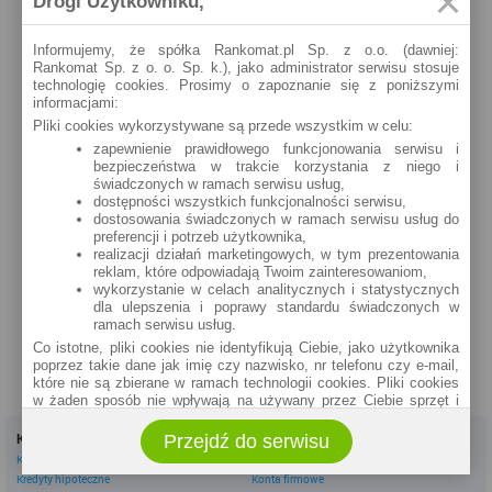
Drogi Użytkowniku,
Obr .Westerplatte 21
Kościuszki 2/4
zobacz na mapie »
zobacz na mapie »
Informujemy, że spółka Rankomat.pl Sp. z o.o. (dawniej:
Rankomat Sp. z o. o. Sp. k.), jako administrator serwisu stosuje
Częstochowa
technologię cookies. Prosimy o zapoznanie się z poniższymi
Częstochowa
Kordeckiego 2
informacjami:
Kisielewskiego 8/16
Pliki cookies wykorzystywane są przede wszystkim w celu:
zobacz na mapie »
zobacz na mapie »
zapewnienie prawidłowego funkcjonowania serwisu i
bezpieczeństwa w trakcie korzystania z niego i
Częstochowa
Częstochowa
świadczonych w ramach serwisu usług,
Jagiellońska 3/9
Al. Pokoju 9
dostępności wszystkich funkcjonalności serwisu,
zobacz na mapie »
zobacz na mapie »
dostosowania świadczonych w ramach serwisu usług do
preferencji i potrzeb użytkownika,
realizacji działań marketingowych, w tym prezentowania
Częstochowa
reklam, które odpowiadają Twoim zainteresowaniom,
Al. N.M.P.19
wykorzystanie w celach analitycznych i statystycznych
zobacz na mapie »
dla ulepszenia i poprawy standardu świadczonych w
ramach serwisu usług.
Co istotne, pliki cookies nie identyfikują Ciebie, jako użytkownika
poprzez takie dane jak imię czy nazwisko, nr telefonu czy e-mail,
które nie są zbierane w ramach technologii cookies. Pliki cookies
w żaden sposób nie wpływają na używany przez Ciebie sprzęt i
oprogramowanie.
Kredyty
Dla firm
Przejdź do serwisu
Zakres wykorzystywania plików cookies możliwy jest do
określenia w ustawieniach przeglądarki każdego użytkownika. Bez
Kredyty gotówkowe
Kredyty firmowe
wprowadzenia zmian ustawień, informacje w plikach cookies mogą
Kredyty hipoteczne
Konta firmowe