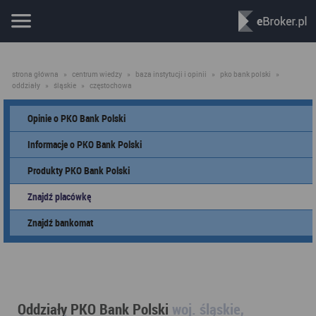
strona główna
»
centrum wiedzy
»
baza instytucji i opinii
»
pko bank polski
»
oddziały
»
śląskie
»
częstochowa
Opinie o PKO Bank Polski
Informacje o PKO Bank Polski
Produkty PKO Bank Polski
Znajdź placówkę
Znajdź bankomat
Oddziały PKO Bank Polski
woj. śląskie,