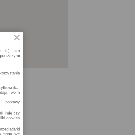
. k.), jako
 poniższymi
korzystania
żytkownika,
adają Twoim
 i poprawy
jak imię czy
liki cookies
rzeglądarki
es mogą być