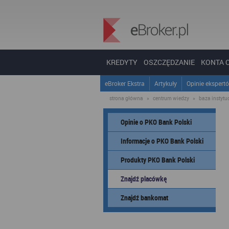
KREDYTY
OSZCZĘDZANIE
KONTA 
eBroker Ekstra
Artykuły
Opinie ekspert
strona główna
»
centrum wiedzy
»
baza instytucj
Opinie o PKO Bank Polski
Informacje o PKO Bank Polski
Produkty PKO Bank Polski
Znajdź placówkę
Znajdź bankomat