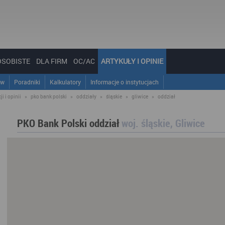
OSOBISTE
DLA FIRM
OC/AC
ARTYKUŁY I OPINIE
ów
Poradniki
Kalkulatory
Informacje o instytucjach
i i opinii
»
pko bank polski
»
oddziały
»
śląskie
»
gliwice
»
oddział
PKO Bank Polski oddział
woj. śląskie, Gliwice