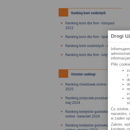
Ranking kont osobistych
Ranking kont dla firm - listopad
2022
Drogi U
Ranking kont dla firm - lipiec 2022
Ranking kont osobistych - maj 2022
Informujem
administra
Ranking kont dla firm - luty 2022
informacjam
Pliki cook
z
Ostatnie rankingi
z
d
Ranking chwilówek online - styczeń
d
2025
r
z
Ranking pożyczek pozabankowych -
w
maj 2024
s
Co istotne,
Ranking kredytów gotówkowych
nazwisko, n
online - kwiecień 2024
w żaden sp
Zakres wyk
Ranking kredytów gotówkowych
każdego uż
online - marzec 2024