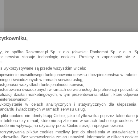
żytkowniku,
y, że spółka Rankomat.pl Sp. z o.o. (dawniej: Rankomat Sp. z o. o. Sp
tor serwisu stosuje technologię cookies. Prosimy o zapoznanie się z
i:
ies wykorzystywane są przede wszystkim w celu:
apewnienie prawidłowego funkcjonowania serwisu i bezpieczeństwa w trakcie 
 niego i świadczonych w ramach serwisu usług,
ostępności wszystkich funkcjonalności serwisu,
ostosowania świadczonych w ramach serwisu usług do preferencji i potrzeb u
ealizacji działań marketingowych, w tym prezentowania reklam, które odpowi
ainteresowaniom,
ykorzystanie w celach analitycznych i statystycznych dla ulepszenia
tandardu świadczonych w ramach serwisu usług.
 pliki cookies nie identyfikują Ciebie, jako użytkownika poprzez takie dane 
r telefonu czy e-mail, które nie są zbierane w ramach technologii cookies. P
osób nie wpływają na używany przez Ciebie sprzęt i oprogramowanie.
orzystywania plików cookies możliwy jest do określenia w ustawieniach p
ytkownika. Bez wprowadzenia zmian ustawień, informacje w plikach cooki