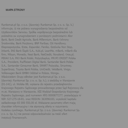
zapewnić jak najlepsze funkcjonowanie serwisu i odpowiednie
dostosowanie usług, świadczonych w ramach serwisu do potrzeb
MAPA STRONY
użytkownika. Zasady świadczenia usług w serwisie określa
regulamin serwisu.
Więcej informacji na temat stosowania technologii cookies w
serwisie dostępne jest w Polityce Cookies.
Polityka Cookies serwisów
internetowych spółki Rankomat.pl Sp. z
o.o. (dawniej: Rankomat Sp. z o. o. Sp.
k.)
Rankomat.pl Sp. z o.o. (dawniej: Rankomat Sp. z o. o. Sp. k.), z
siedzibą w Warszawie (01-141), ul. Wolska 88, wpisana do rejestru
przedsiębiorców Krajowego Rejestru Sądowego prowadzonego
przez Sąd Rejonowy dla m.st. Warszawy w Warszawie, XIII
Wydział Gospodarczy Krajowego Rejestru Sądowego, pod
numerem KRS 0000877277, posiadająca nr NIP: 527-275-18-81,
oraz REGON: 363096183, zwana dalej "Rankomat" wykorzystuje
na swoich stronach internetowych technologię "cookies".
Zasady wykorzystania informacji dostarczonych przez
użytkownika w ramach technologii cookies w trakcie korzystania
ze stron internetowych i Rankomat określa niniejszy dokument.
Każdy użytkownik serwisów Rankomat proszony jest o
zapoznanie się z niniejszym dokumentem i zawartymi w nim