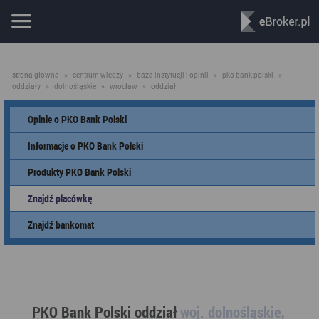
strona główna
»
centrum wiedzy
»
baza instytucji i opinii
»
pko bank polski
»
oddziały
»
dolnośląskie
»
wrocław
»
oddział
Opinie o PKO Bank Polski
Informacje o PKO Bank Polski
Produkty PKO Bank Polski
Znajdź placówkę
Znajdź bankomat
PKO Bank Polski oddział
woj. dolnośląskie,