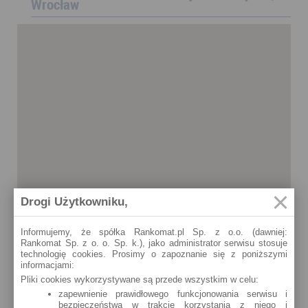
Wrocław
Drogi Użytkowniku,
Informujemy, że spółka Rankomat.pl Sp. z o.o. (dawniej:
Rankomat Sp. z o. o. Sp. k.), jako administrator serwisu stosuje
technologię cookies. Prosimy o zapoznanie się z poniższymi
informacjami:
Pliki cookies wykorzystywane są przede wszystkim w celu:
zapewnienie prawidłowego funkcjonowania serwisu i
bezpieczeństwa w trakcie korzystania z niego i