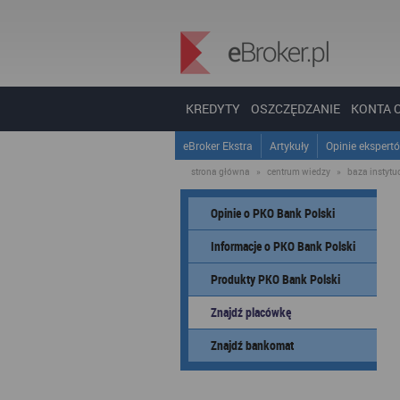
KREDYTY
OSZCZĘDZANIE
KONTA 
eBroker Ekstra
Artykuły
Opinie ekspert
strona główna
»
centrum wiedzy
»
baza instytucj
Opinie o PKO Bank Polski
Informacje o PKO Bank Polski
Produkty PKO Bank Polski
Znajdź placówkę
Znajdź bankomat