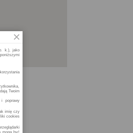
. k.), jako
 poniższymi
korzystania
żytkownika,
adają Twoim
 i poprawy
jak imię czy
liki cookies
rzeglądarki
es mogą być