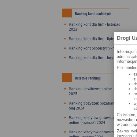
Ranking kont osobistych
Ranking kont dla firm - listopad
2022
Drogi U
Ranking kont dla firm - lipiec 2022
Ranking kont osobistych - maj 2022
Informujem
administra
Ranking kont dla firm - luty 2022
informacjam
Pliki cook
z
Ostatnie rankingi
z
d
Ranking chwilówek online - styczeń
d
2025
r
z
Ranking pożyczek pozabankowych -
w
maj 2024
s
Co istotne,
Ranking kredytów gotówkowych
nazwisko, n
online - kwiecień 2024
w żaden sp
Zakres wyk
Ranking kredytów gotówkowych
każdego uż
online - marzec 2024