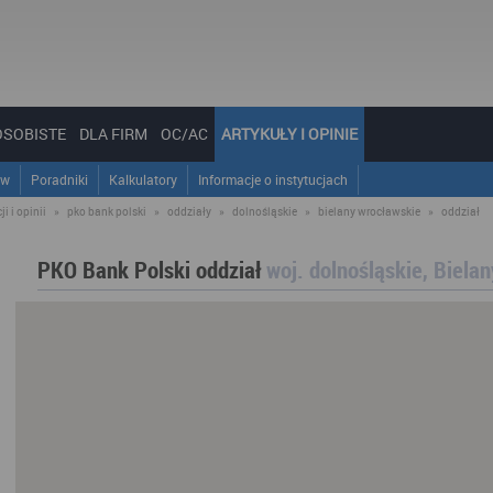
OSOBISTE
DLA FIRM
OC/AC
ARTYKUŁY I OPINIE
ów
Poradniki
Kalkulatory
Informacje o instytucjach
i i opinii
»
pko bank polski
»
oddziały
»
dolnośląskie
»
bielany wrocławskie
»
oddział
PKO Bank Polski oddział
woj. dolnośląskie, Biela