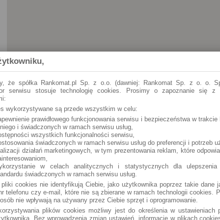
żytkowniku,
y, że spółka Rankomat.pl Sp. z o.o. (dawniej: Rankomat Sp. z o. o. Sp
tor serwisu stosuje technologię cookies. Prosimy o zapoznanie się z
i:
ies wykorzystywane są przede wszystkim w celu:
apewnienie prawidłowego funkcjonowania serwisu i bezpieczeństwa w trakcie 
 niego i świadczonych w ramach serwisu usług,
ostępności wszystkich funkcjonalności serwisu,
ostosowania świadczonych w ramach serwisu usług do preferencji i potrzeb u
ealizacji działań marketingowych, w tym prezentowania reklam, które odpowi
ainteresowaniom,
ykorzystanie w celach analitycznych i statystycznych dla ulepszenia
tandardu świadczonych w ramach serwisu usług.
 pliki cookies nie identyfikują Ciebie, jako użytkownika poprzez takie dane 
r telefonu czy e-mail, które nie są zbierane w ramach technologii cookies. P
osób nie wpływają na używany przez Ciebie sprzęt i oprogramowanie.
orzystywania plików cookies możliwy jest do określenia w ustawieniach p
ytkownika. Bez wprowadzenia zmian ustawień, informacje w plikach cooki