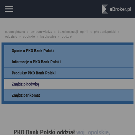
strona główna
»
centrum wiedzy
»
baza instytucji i opinii
»
pko bank polski
»
oddziały
»
opolskie
»
krapkowice
»
oddział
Opinie o PKO Bank Polski
Informacje o PKO Bank Polski
Produkty PKO Bank Polski
Znajdź placówkę
Znajdź bankomat
PKO Bank Polski oddział
woj. opolskie,