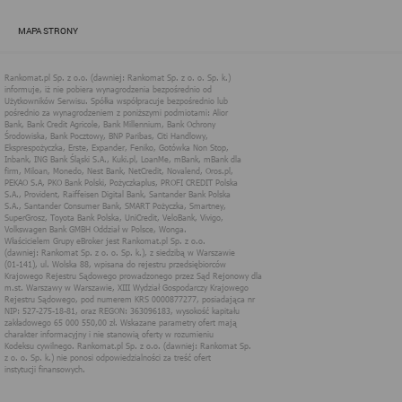
zapewnić jak najlepsze funkcjonowanie serwisu i odpowiednie
dostosowanie usług, świadczonych w ramach serwisu do potrzeb
MAPA STRONY
użytkownika. Zasady świadczenia usług w serwisie określa
regulamin serwisu.
Więcej informacji na temat stosowania technologii cookies w
serwisie dostępne jest w Polityce Cookies.
Polityka Cookies serwisów
internetowych spółki Rankomat.pl Sp. z
o.o. (dawniej: Rankomat Sp. z o. o. Sp.
k.)
Rankomat.pl Sp. z o.o. (dawniej: Rankomat Sp. z o. o. Sp. k.), z
siedzibą w Warszawie (01-141), ul. Wolska 88, wpisana do rejestru
przedsiębiorców Krajowego Rejestru Sądowego prowadzonego
przez Sąd Rejonowy dla m.st. Warszawy w Warszawie, XIII
Wydział Gospodarczy Krajowego Rejestru Sądowego, pod
numerem KRS 0000877277, posiadająca nr NIP: 527-275-18-81,
oraz REGON: 363096183, zwana dalej "Rankomat" wykorzystuje
na swoich stronach internetowych technologię "cookies".
Zasady wykorzystania informacji dostarczonych przez
użytkownika w ramach technologii cookies w trakcie korzystania
ze stron internetowych i Rankomat określa niniejszy dokument.
Każdy użytkownik serwisów Rankomat proszony jest o
zapoznanie się z niniejszym dokumentem i zawartymi w nim