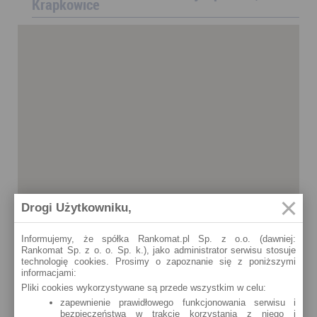
Krapkowice
Drogi Użytkowniku,
Informujemy, że spółka Rankomat.pl Sp. z o.o. (dawniej:
Rankomat Sp. z o. o. Sp. k.), jako administrator serwisu stosuje
technologię cookies. Prosimy o zapoznanie się z poniższymi
informacjami:
Pliki cookies wykorzystywane są przede wszystkim w celu:
zapewnienie prawidłowego funkcjonowania serwisu i
bezpieczeństwa w trakcie korzystania z niego i