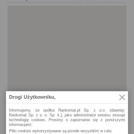
Drogi Użytkowniku,
Informujemy, że spółka Rankomat.pl Sp. z o.o. (dawniej:
Rankomat Sp. z o. o. Sp. k.), jako administrator serwisu stosuje
technologię cookies. Prosimy o zapoznanie się z poniższymi
informacjami:
Olesno
Pliki cookies wykorzystywane są przede wszystkim w celu:
Rynek 21