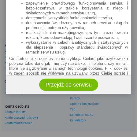
zapewnienie prawidłowego funkcjonowania serwisu i
zobacz na mapie »
bezpieczeństwa w trakcie korzystania z niego i
świadczonych w ramach serwisu usług,
dostępności wszystkich funkcjonalności serwisu,
dostosowania świadczonych w ramach serwisu usług do
preferencji i potrzeb użytkownika,
realizacji działań marketingowych, w tym prezentowania
reklam, które odpowiadają Twoim zainteresowaniom,
wykorzystanie w celach analitycznych i statystycznych
Kredyty
Dla firm
dla ulepszenia i poprawy standardu świadczonych w
Kredyty gotówkowe
Kredyty firmowe
ramach serwisu usług.
Kredyty hipoteczne
Konta firmowe
Co istotne, pliki cookies nie identyfikują Ciebie, jako użytkownika
Kredyty konsolidacyjne
Leasingi
poprzez takie dane jak imię czy nazwisko, nr telefonu czy e-mail,
Kredyty na samochód
które nie są zbierane w ramach technologii cookies. Pliki cookies
w żaden sposób nie wpływają na używany przez Ciebie sprzęt i
Inne
oprogramowanie.
Oszczędzanie
eBroker Ekstra
Przejdź do serwisu
Zakres wykorzystywania plików cookies możliwy jest do
Lokaty
Artykuły
określenia w ustawieniach przeglądarki każdego użytkownika. Bez
Konta oszczędnościowe
Odpowiedzi ekspertów
wprowadzenia zmian ustawień, informacje w plikach cookies mogą
Porady
być zapisywane w pamięci Twojego urządzenia.
Opinie o instytucjach
Administratorem danych pozyskiwanych w technologii cookies jest
Konta osobiste
Tagi
spółka Rankomat.pl Sp. z o.o. (dawniej: Rankomat Sp. z o. o. Sp.
Konta osobiste
Kalkulator OC AC
k.) z siedzibą w Warszawie, ul. Wolska 88, 01 - 141 Warszawa.
Konta oszczędnościowe
Możesz jako użytkownik w każdym czasie skontaktować się z
Kalkulatory
Konta młodzieżowe
administratorem pod adresem bok@ebroker.pl, jak również wyrazić
sprzeciwu wobec działań administratora.
Działania administratora podejmowane są zgodnie z