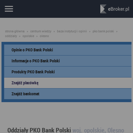
strona główna
»
centrum wiedzy
»
baza instytucji i opinii
»
pko bank polski
»
oddziały
»
opolskie
»
olesno
Opinie o PKO Bank Polski
Informacje o PKO Bank Polski
Produkty PKO Bank Polski
Znajdź placówkę
Znajdź bankomat
Oddziały PKO Bank Polski
woj. opolskie, Olesno