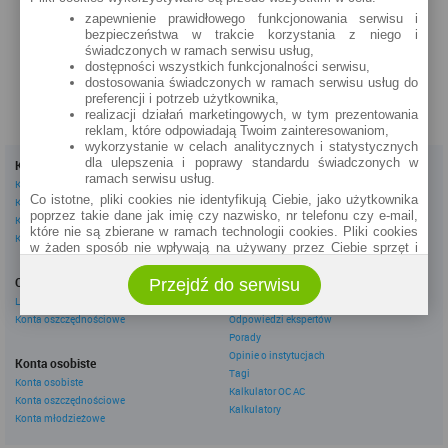
Rynek 27
zapewnienie prawidłowego funkcjonowania serwisu i
bezpieczeństwa w trakcie korzystania z niego i
zobacz na mapie »
świadczonych w ramach serwisu usług,
dostępności wszystkich funkcjonalności serwisu,
dostosowania świadczonych w ramach serwisu usług do
preferencji i potrzeb użytkownika,
realizacji działań marketingowych, w tym prezentowania
reklam, które odpowiadają Twoim zainteresowaniom,
wykorzystanie w celach analitycznych i statystycznych
dla ulepszenia i poprawy standardu świadczonych w
Kredyty
Dla firm
ramach serwisu usług.
Kredyty gotówkowe
Kredyty firmowe
Co istotne, pliki cookies nie identyfikują Ciebie, jako użytkownika
Kredyty hipoteczne
Konta firmowe
poprzez takie dane jak imię czy nazwisko, nr telefonu czy e-mail,
Kredyty konsolidacyjne
Leasingi
które nie są zbierane w ramach technologii cookies. Pliki cookies
Kredyty na samochód
w żaden sposób nie wpływają na używany przez Ciebie sprzęt i
oprogramowanie.
Inne
Oszczędzanie
Przejdź do serwisu
eBroker Ekstra
Zakres wykorzystywania plików cookies możliwy jest do
określenia w ustawieniach przeglądarki każdego użytkownika. Bez
Lokaty
Artykuły
wprowadzenia zmian ustawień, informacje w plikach cookies mogą
Konta oszczędnościowe
Odpowiedzi ekspertów
być zapisywane w pamięci Twojego urządzenia.
Porady
Administratorem danych pozyskiwanych w technologii cookies jest
Opinie o instytucjach
Konta osobiste
spółka Rankomat.pl Sp. z o.o. (dawniej: Rankomat Sp. z o. o. Sp.
Tagi
Konta osobiste
k.) z siedzibą w Warszawie, ul. Wolska 88, 01 - 141 Warszawa.
Kalkulator OC AC
Konta oszczędnościowe
Możesz jako użytkownik w każdym czasie skontaktować się z
Kalkulatory
administratorem pod adresem bok@ebroker.pl, jak również wyrazić
Konta młodzieżowe
sprzeciwu wobec działań administratora.