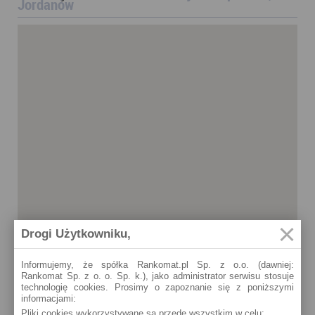
Jordanów
Drogi Użytkowniku,
Informujemy, że spółka Rankomat.pl Sp. z o.o. (dawniej:
Rankomat Sp. z o. o. Sp. k.), jako administrator serwisu stosuje
technologię cookies. Prosimy o zapoznanie się z poniższymi
informacjami:
Pliki cookies wykorzystywane są przede wszystkim w celu:
Jordanów