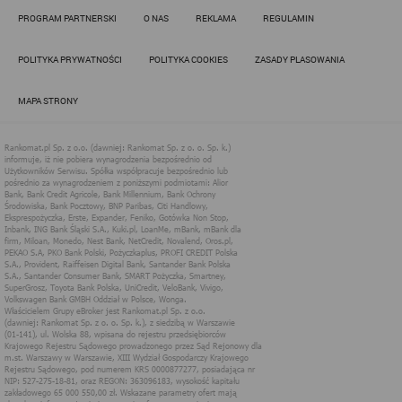
Działania administratora podejmowane są zgodnie z
PROGRAM PARTNERSKI
O NAS
REKLAMA
REGULAMIN
obowiązującym prawem (zgodnie z tzw. RODO) w ramach tzw.
uzasadnionego interesu administratora danych, po to, aby
zapewnić jak najlepsze funkcjonowanie serwisu i odpowiednie
POLITYKA PRYWATNOŚCI
POLITYKA COOKIES
ZASADY PLASOWANIA
dostosowanie usług, świadczonych w ramach serwisu do potrzeb
użytkownika. Zasady świadczenia usług w serwisie określa
regulamin serwisu.
MAPA STRONY
Więcej informacji na temat stosowania technologii cookies w
serwisie dostępne jest w Polityce Cookies.
Polityka Cookies serwisów
internetowych spółki Rankomat.pl Sp. z
o.o. (dawniej: Rankomat Sp. z o. o. Sp.
k.)
Rankomat.pl Sp. z o.o. (dawniej: Rankomat Sp. z o. o. Sp. k.), z
siedzibą w Warszawie (01-141), ul. Wolska 88, wpisana do rejestru
przedsiębiorców Krajowego Rejestru Sądowego prowadzonego
przez Sąd Rejonowy dla m.st. Warszawy w Warszawie, XIII
Wydział Gospodarczy Krajowego Rejestru Sądowego, pod
numerem KRS 0000877277, posiadająca nr NIP: 527-275-18-81,
oraz REGON: 363096183, zwana dalej "Rankomat" wykorzystuje
na swoich stronach internetowych technologię "cookies".
Zasady wykorzystania informacji dostarczonych przez
użytkownika w ramach technologii cookies w trakcie korzystania
ze stron internetowych i Rankomat określa niniejszy dokument.