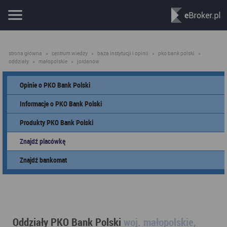
strona główna
»
centrum wiedzy
»
baza instytucji i opinii
»
pko bank polski
»
oddziały
»
małopolskie
»
jordanów
Opinie o PKO Bank Polski
Informacje o PKO Bank Polski
Produkty PKO Bank Polski
Znajdź placówkę
Znajdź bankomat
Oddziały PKO Bank Polski
woj. małopolskie,