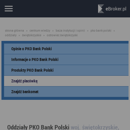
strona główna
»
centrum wiedzy
»
baza instytucji i opinii
»
pko bank polski
»
oddziały
»
świętokrzyskie
»
ostrowiec świętokrzyski
Opinie o PKO Bank Polski
Informacje o PKO Bank Polski
Produkty PKO Bank Polski
Znajdź placówkę
Znajdź bankomat
Oddziały PKO Bank Polski
woj. świętokrzyskie,