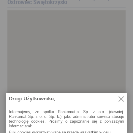
Ostrowiec Świętokrzyski
Drogi Użytkowniku,
Informujemy, że spółka Rankomat.pl Sp. z o.o. (dawniej:
Rankomat Sp. z o. o. Sp. k.), jako administrator serwisu stosuje
technologię cookies. Prosimy o zapoznanie się z poniższymi
informacjami:
Pliki cookies wykorzystywane są przede wszystkim w celu:
Ostrowiec Świętokrzyski
Ostrowiec Świętokrzyski