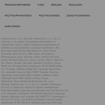
Działania administratora podejmowane są zgodnie z
PROGRAM PARTNERSKI
O NAS
REKLAMA
REGULAMIN
obowiązującym prawem (zgodnie z tzw. RODO) w ramach tzw.
uzasadnionego interesu administratora danych, po to, aby
zapewnić jak najlepsze funkcjonowanie serwisu i odpowiednie
POLITYKA PRYWATNOŚCI
POLITYKA COOKIES
ZASADY PLASOWANIA
dostosowanie usług, świadczonych w ramach serwisu do potrzeb
użytkownika. Zasady świadczenia usług w serwisie określa
regulamin serwisu.
MAPA STRONY
Więcej informacji na temat stosowania technologii cookies w
serwisie dostępne jest w Polityce Cookies.
Polityka Cookies serwisów
internetowych spółki Rankomat.pl Sp. z
o.o. (dawniej: Rankomat Sp. z o. o. Sp.
k.)
Rankomat.pl Sp. z o.o. (dawniej: Rankomat Sp. z o. o. Sp. k.), z
siedzibą w Warszawie (01-141), ul. Wolska 88, wpisana do rejestru
przedsiębiorców Krajowego Rejestru Sądowego prowadzonego
przez Sąd Rejonowy dla m.st. Warszawy w Warszawie, XIII
Wydział Gospodarczy Krajowego Rejestru Sądowego, pod
numerem KRS 0000877277, posiadająca nr NIP: 527-275-18-81,
oraz REGON: 363096183, zwana dalej "Rankomat" wykorzystuje
na swoich stronach internetowych technologię "cookies".
Zasady wykorzystania informacji dostarczonych przez
użytkownika w ramach technologii cookies w trakcie korzystania
ze stron internetowych i Rankomat określa niniejszy dokument.