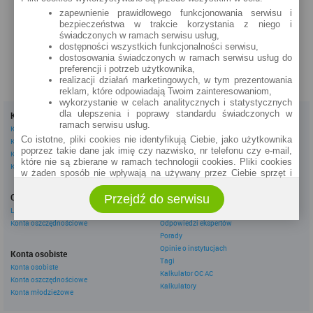
Rynek 8
Os. Ogrody 37
zapewnienie prawidłowego funkcjonowania serwisu i
bezpieczeństwa w trakcie korzystania z niego i
zobacz na mapie »
zobacz na mapie »
świadczonych w ramach serwisu usług,
dostępności wszystkich funkcjonalności serwisu,
dostosowania świadczonych w ramach serwisu usług do
preferencji i potrzeb użytkownika,
realizacji działań marketingowych, w tym prezentowania
reklam, które odpowiadają Twoim zainteresowaniom,
wykorzystanie w celach analitycznych i statystycznych
dla ulepszenia i poprawy standardu świadczonych w
Kredyty
Dla firm
ramach serwisu usług.
Kredyty gotówkowe
Kredyty firmowe
Co istotne, pliki cookies nie identyfikują Ciebie, jako użytkownika
Kredyty hipoteczne
Konta firmowe
poprzez takie dane jak imię czy nazwisko, nr telefonu czy e-mail,
Kredyty konsolidacyjne
Leasingi
które nie są zbierane w ramach technologii cookies. Pliki cookies
Kredyty na samochód
w żaden sposób nie wpływają na używany przez Ciebie sprzęt i
oprogramowanie.
Inne
Oszczędzanie
Przejdź do serwisu
eBroker Ekstra
Zakres wykorzystywania plików cookies możliwy jest do
określenia w ustawieniach przeglądarki każdego użytkownika. Bez
Lokaty
Artykuły
wprowadzenia zmian ustawień, informacje w plikach cookies mogą
Konta oszczędnościowe
Odpowiedzi ekspertów
być zapisywane w pamięci Twojego urządzenia.
Porady
Administratorem danych pozyskiwanych w technologii cookies jest
Opinie o instytucjach
Konta osobiste
spółka Rankomat.pl Sp. z o.o. (dawniej: Rankomat Sp. z o. o. Sp.
Tagi
Konta osobiste
k.) z siedzibą w Warszawie, ul. Wolska 88, 01 - 141 Warszawa.
Kalkulator OC AC
Konta oszczędnościowe
Możesz jako użytkownik w każdym czasie skontaktować się z
Kalkulatory
administratorem pod adresem bok@ebroker.pl, jak również wyrazić
Konta młodzieżowe
sprzeciwu wobec działań administratora.