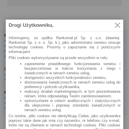
Drogi Użytkowniku,
Kredyty
Dla firm
Informujemy, że spółka Rankomat.pl Sp. z o.o. (dawniej:
Kredyty gotówkowe
Kredyty firmowe
Rankomat Sp. z o. o. Sp. k.), jako administrator serwisu stosuje
Kredyty hipoteczne
Konta firmowe
technologię cookies. Prosimy o zapoznanie się z poniższymi
Kredyty konsolidacyjne
Leasingi
informacjami:
Kredyty na samochód
Pliki cookies wykorzystywane są przede wszystkim w celu:
Inne
zapewnienie prawidłowego funkcjonowania serwisu i
bezpieczeństwa w trakcie korzystania z niego i
Oszczędzanie
eBroker Ekstra
świadczonych w ramach serwisu usług,
Lokaty
Artykuły
dostępności wszystkich funkcjonalności serwisu,
Konta oszczędnościowe
Odpowiedzi ekspertów
dostosowania świadczonych w ramach serwisu usług do
Porady
preferencji i potrzeb użytkownika,
Opinie o instytucjach
realizacji działań marketingowych, w tym prezentowania
Konta osobiste
Tagi
reklam, które odpowiadają Twoim zainteresowaniom,
Konta osobiste
Kalkulator OC AC
wykorzystanie w celach analitycznych i statystycznych
Konta oszczędnościowe
dla ulepszenia i poprawy standardu świadczonych w
Kalkulatory
Konta młodzieżowe
ramach serwisu usług.
Co istotne, pliki cookies nie identyfikują Ciebie, jako użytkownika
poprzez takie dane jak imię czy nazwisko, nr telefonu czy e-mail,
PROGRAM PARTNERSKI
O NAS
REKLAMA
REGULAMIN
które nie są zbierane w ramach technologii cookies. Pliki cookies