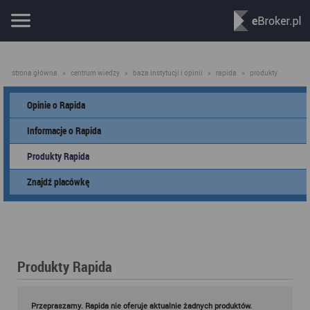
strona główna
»
centrum wiedzy
»
baza instytucji i opinii
»
rapida
»
produkty
Opinie o Rapida
Informacje o Rapida
Produkty Rapida
Znajdź placówkę
Produkty Rapida
Przepraszamy. Rapida nie oferuje aktualnie żadnych produktów.