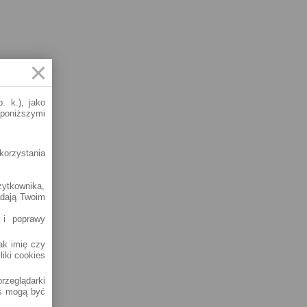
. k.), jako
 poniższymi
korzystania
żytkownika,
adają Twoim
 i poprawy
jak imię czy
liki cookies
rzeglądarki
es mogą być