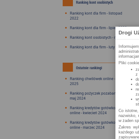
Ranking kont osobistych
Ranking kont dla firm - listopad
2022
Ranking kont dla firm - lipiec 2022
Drogi U
Ranking kont osobistych - maj 2022
Informujem
Ranking kont dla firm - luty 2022
administra
informacjam
Pliki cook
Ostatnie rankingi
z
z
Ranking chwilówek online - styczeń
d
2025
d
r
Ranking pożyczek pozabankowych -
z
maj 2024
w
s
Ranking kredytów gotówkowych
Co istotne,
online - kwiecień 2024
nazwisko, n
w żaden sp
Ranking kredytów gotówkowych
online - marzec 2024
Zakres wyk
każdego uż
zapisywane