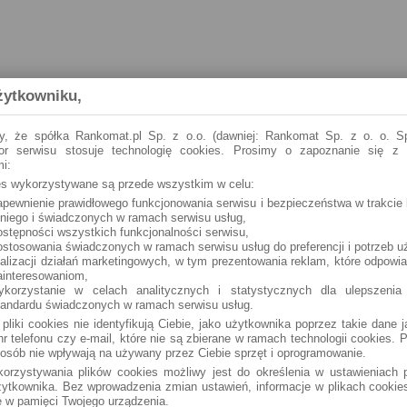
żytkowniku,
y, że spółka Rankomat.pl Sp. z o.o. (dawniej: Rankomat Sp. z o. o. Sp
tor serwisu stosuje technologię cookies. Prosimy o zapoznanie się z
i:
ies wykorzystywane są przede wszystkim w celu:
apewnienie prawidłowego funkcjonowania serwisu i bezpieczeństwa w trakcie 
 niego i świadczonych w ramach serwisu usług,
ostępności wszystkich funkcjonalności serwisu,
ostosowania świadczonych w ramach serwisu usług do preferencji i potrzeb u
ealizacji działań marketingowych, w tym prezentowania reklam, które odpowi
ainteresowaniom,
ykorzystanie w celach analitycznych i statystycznych dla ulepszenia
tandardu świadczonych w ramach serwisu usług.
 pliki cookies nie identyfikują Ciebie, jako użytkownika poprzez takie dane 
r telefonu czy e-mail, które nie są zbierane w ramach technologii cookies. P
osób nie wpływają na używany przez Ciebie sprzęt i oprogramowanie.
orzystywania plików cookies możliwy jest do określenia w ustawieniach p
ytkownika. Bez wprowadzenia zmian ustawień, informacje w plikach cooki
 w pamięci Twojego urządzenia.