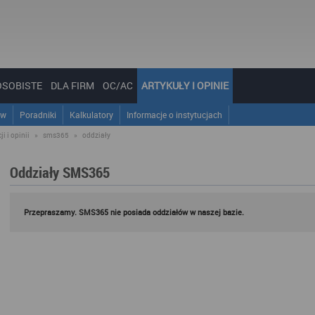
OSOBISTE
DLA FIRM
OC/AC
ARTYKUŁY I OPINIE
ów
Poradniki
Kalkulatory
Informacje o instytucjach
i i opinii
»
sms365
»
oddziały
Oddziały SMS365
Przepraszamy. SMS365 nie posiada oddziałów w naszej bazie.