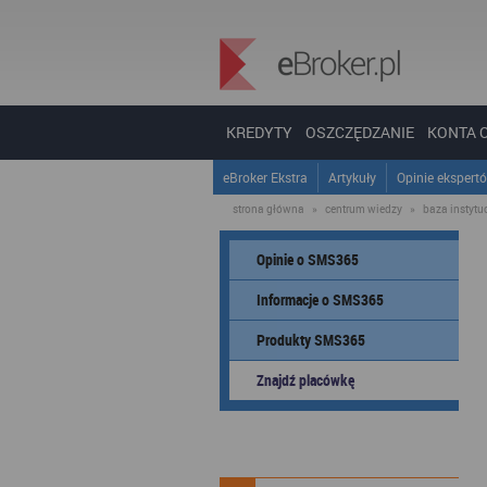
KREDYTY
OSZCZĘDZANIE
KONTA 
eBroker Ekstra
Artykuły
Opinie ekspert
strona główna
»
centrum wiedzy
»
baza instytucj
Opinie o SMS365
Informacje o SMS365
Produkty SMS365
Znajdź placówkę