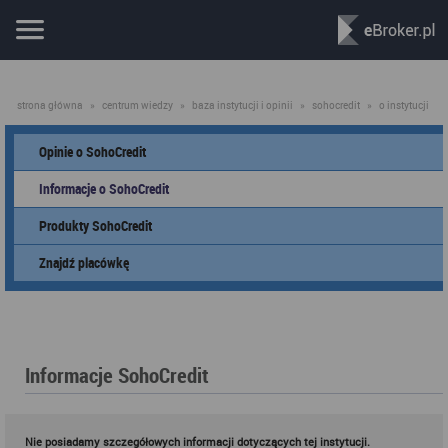
strona główna
»
centrum wiedzy
»
baza instytucji i opinii
»
sohocredit
»
o instytucji
Opinie o SohoCredit
Informacje o SohoCredit
Produkty SohoCredit
Znajdź placówkę
Informacje SohoCredit
Nie posiadamy szczegółowych informacji dotyczących tej instytucji.