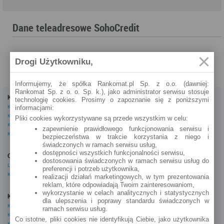
Dane teleadresowe SohoCredit
Drogi Użytkowniku,
Informujemy, że spółka Rankomat.pl Sp. z o.o. (dawniej:
Rankomat Sp. z o. o. Sp. k.), jako administrator serwisu stosuje
Kredyty
Dla firm
technologię cookies. Prosimy o zapoznanie się z poniższymi
Kredyty gotówkowe
Kredyty firmowe
informacjami:
Kredyty hipoteczne
Konta firmowe
Pliki cookies wykorzystywane są przede wszystkim w celu:
Kredyty konsolidacyjne
Leasingi
zapewnienie prawidłowego funkcjonowania serwisu i
Kredyty na samochód
bezpieczeństwa w trakcie korzystania z niego i
świadczonych w ramach serwisu usług,
Inne
dostępności wszystkich funkcjonalności serwisu,
Oszczędzanie
eBroker Ekstra
dostosowania świadczonych w ramach serwisu usług do
Lokaty
Artykuły
preferencji i potrzeb użytkownika,
Konta oszczędnościowe
Odpowiedzi ekspertów
realizacji działań marketingowych, w tym prezentowania
Porady
reklam, które odpowiadają Twoim zainteresowaniom,
Opinie o instytucjach
wykorzystanie w celach analitycznych i statystycznych
Konta osobiste
dla ulepszenia i poprawy standardu świadczonych w
Tagi
Konta osobiste
ramach serwisu usług.
Kalkulator OC AC
Konta oszczędnościowe
Co istotne, pliki cookies nie identyfikują Ciebie, jako użytkownika
Kalkulatory
Konta młodzieżowe