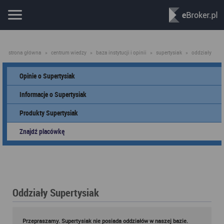
strona główna
»
centrum wiedzy
»
baza instytucji i opinii
»
supertysiak
»
oddziały
Opinie o Supertysiak
Informacje o Supertysiak
Produkty Supertysiak
Znajdź placówkę
Oddziały Supertysiak
Przepraszamy. Supertysiak nie posiada oddziałów w naszej bazie.