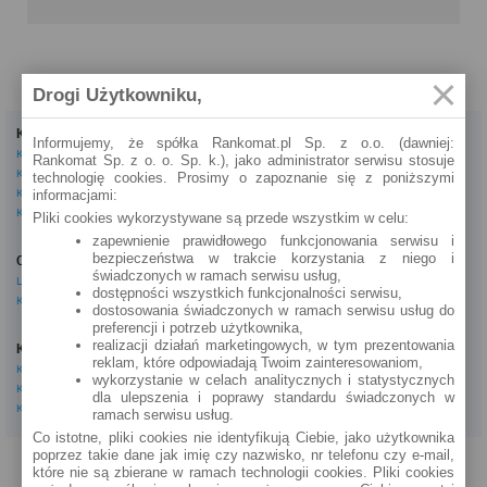
Drogi Użytkowniku,
Kredyty
Dla firm
Informujemy, że spółka Rankomat.pl Sp. z o.o. (dawniej:
Kredyty gotówkowe
Kredyty firmowe
Rankomat Sp. z o. o. Sp. k.), jako administrator serwisu stosuje
Kredyty hipoteczne
Konta firmowe
technologię cookies. Prosimy o zapoznanie się z poniższymi
Kredyty konsolidacyjne
Leasingi
informacjami:
Kredyty na samochód
Pliki cookies wykorzystywane są przede wszystkim w celu:
Inne
zapewnienie prawidłowego funkcjonowania serwisu i
bezpieczeństwa w trakcie korzystania z niego i
Oszczędzanie
eBroker Ekstra
świadczonych w ramach serwisu usług,
Lokaty
Artykuły
dostępności wszystkich funkcjonalności serwisu,
Konta oszczędnościowe
Odpowiedzi ekspertów
dostosowania świadczonych w ramach serwisu usług do
Porady
preferencji i potrzeb użytkownika,
Opinie o instytucjach
realizacji działań marketingowych, w tym prezentowania
Konta osobiste
Tagi
reklam, które odpowiadają Twoim zainteresowaniom,
Konta osobiste
Kalkulator OC AC
wykorzystanie w celach analitycznych i statystycznych
Konta oszczędnościowe
dla ulepszenia i poprawy standardu świadczonych w
Kalkulatory
Konta młodzieżowe
ramach serwisu usług.
Co istotne, pliki cookies nie identyfikują Ciebie, jako użytkownika
poprzez takie dane jak imię czy nazwisko, nr telefonu czy e-mail,
PROGRAM PARTNERSKI
O NAS
REKLAMA
REGULAMIN
które nie są zbierane w ramach technologii cookies. Pliki cookies