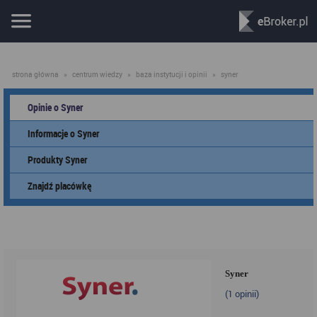
strona główna
»
centrum wiedzy
»
baza instytucji i opinii
»
syner
Opinie o Syner
Informacje o Syner
Produkty Syner
Znajdź placówkę
Syner
(
1
opinii)