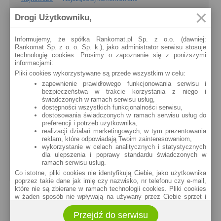
Drogi Użytkowniku,
Nawet 4,5% na lokacie bankowej po obniżkach
stóp jest wciąż możliwe!
Informujemy, że spółka Rankomat.pl Sp. z o.o. (dawniej:
Trudno uznać, że posiadaczy oszczędności ucieszyła
Rankomat Sp. z o. o. Sp. k.), jako administrator serwisu stosuje
niedawna decyzja Rady Polityki Pieniężnej. Skutkowała
technologię cookies. Prosimy o zapoznanie się z poniższymi
ona obniżeniem głównej stopy procentowej NBP...
informacjami:
Karta kredytowa Visa Bonus (RRSO: 22,98%):
Pliki cookies wykorzystywane są przede wszystkim w celu:
teraz z jeszcze ciekawszymi bonusami!
zapewnienie prawidłowego funkcjonowania serwisu i
W sierpniu na naszym portalu pojawił się artykuł
bezpieczeństwa w trakcie korzystania z niego i
dotyczący karty kredytowej Visa Bonus. Okazuje się, że jest on już
świadczonych w ramach serwisu usług,
nieaktualny, ponieważ Visa Bonus dostępna...
dostępności wszystkich funkcjonalności serwisu,
dostosowania świadczonych w ramach serwisu usług do
Karta kredytowa z nagrodą do 300 zł do Biedronki
preferencji i potrzeb użytkownika,
albo Allegro - kto skorzysta?
realizacji działań marketingowych, w tym prezentowania
reklam, które odpowiadają Twoim zainteresowaniom,
Santander Bank Polska proponuje kolejną ciekawą
promocję dla klientów zainteresowanych ofertą kart
wykorzystanie w celach analitycznych i statystycznych
kredytowych RRSO 22,98%. Tym razem chodzi o kody
dla ulepszenia i poprawy standardu świadczonych w
na...
ramach serwisu usług.
Co istotne, pliki cookies nie identyfikują Ciebie, jako użytkownika
poprzez takie dane jak imię czy nazwisko, nr telefonu czy e-mail,
które nie są zbierane w ramach technologii cookies. Pliki cookies
w żaden sposób nie wpływają na używany przez Ciebie sprzęt i
oprogramowanie.
Przejdź do serwisu
Zakres wykorzystywania plików cookies możliwy jest do