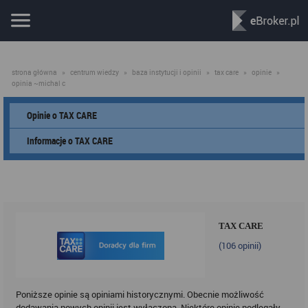
strona główna
»
centrum wiedzy
»
baza instytucji i opinii
»
tax care
»
opinie
»
opinia ~michal c
Opinie o TAX CARE
Informacje o TAX CARE
TAX CARE
(
106
opinii)
Poniższe opinie są opiniami historycznymi. Obecnie możliwość
dodawania nowych opinii jest wyłączona. Niektóre opinie podlegały