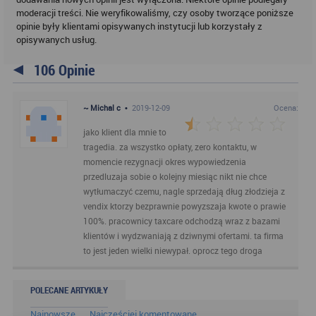
moderacji treści. Nie weryfikowaliśmy, czy osoby tworzące poniższe
opinie były klientami opisywanych instytucji lub korzystały z
opisywanych usług.
106 Opinie
~ Michal c
•
2019-12-09
Ocena:
jako klient dla mnie to
tragedia. za wszystko opłaty, zero kontaktu, w
momencie rezygnacji okres wypowiedzenia
przedluzaja sobie o kolejny miesiąc nikt nie chce
wytłumaczyć czemu, nagle sprzedają dług złodzieja z
vendix ktorzy bezprawnie powyzszaja kwote o prawie
100%. pracownicy taxcare odchodzą wraz z bazami
klientów i wydzwaniają z dziwnymi ofertami. ta firma
to jest jeden wielki niewypał. oprocz tego droga
POLECANE ARTYKUŁY
Najnowsze
Najczęściej komentowane