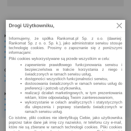
Drogi Użytkowniku,
Kredyty
Dla firm
Informujemy, że spółka Rankomat.pl Sp. z o.o. (dawniej:
Kredyty gotówkowe
Kredyty firmowe
Rankomat Sp. z o. o. Sp. k.), jako administrator serwisu stosuje
Kredyty hipoteczne
Konta firmowe
technologię cookies. Prosimy o zapoznanie się z poniższymi
Kredyty konsolidacyjne
Leasingi
informacjami:
Kredyty na samochód
Pliki cookies wykorzystywane są przede wszystkim w celu:
Inne
zapewnienie prawidłowego funkcjonowania serwisu i
bezpieczeństwa w trakcie korzystania z niego i
Oszczędzanie
eBroker Ekstra
świadczonych w ramach serwisu usług,
Lokaty
Artykuły
dostępności wszystkich funkcjonalności serwisu,
Konta oszczędnościowe
Odpowiedzi ekspertów
dostosowania świadczonych w ramach serwisu usług do
Porady
preferencji i potrzeb użytkownika,
Opinie o instytucjach
realizacji działań marketingowych, w tym prezentowania
Konta osobiste
Tagi
reklam, które odpowiadają Twoim zainteresowaniom,
Konta osobiste
Kalkulator OC AC
wykorzystanie w celach analitycznych i statystycznych
Konta oszczędnościowe
dla ulepszenia i poprawy standardu świadczonych w
Kalkulatory
Konta młodzieżowe
ramach serwisu usług.
Co istotne, pliki cookies nie identyfikują Ciebie, jako użytkownika
poprzez takie dane jak imię czy nazwisko, nr telefonu czy e-mail,
PROGRAM PARTNERSKI
O NAS
REKLAMA
REGULAMIN
które nie są zbierane w ramach technologii cookies. Pliki cookies