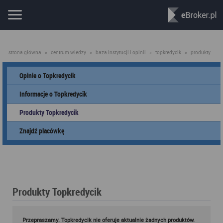
strona główna
»
centrum wiedzy
»
baza instytucji i opinii
»
topkredycik
»
produkty
Opinie o Topkredycik
Informacje o Topkredycik
Produkty Topkredycik
Znajdź placówkę
Produkty Topkredycik
Przepraszamy. Topkredycik nie oferuje aktualnie żadnych produktów.