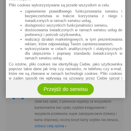
Pliki cookies wykorzystywane są przede wszystkim w celu:
~ mimik •
2010-12-08
zapewnienie prawidłowego funkcjonowania serwisu i
bezpieczeństwa w trakcie korzystania z niego i
Jestem zadowolony z posiadanego od 2lat ROR-u.
świadczonych w ramach serwisu usług,
Jest to jedno z bardzo nielicznych kont osobistych,
dostępności wszystkich funkcjonalności serwisu,
które jest oprocentowane powyżej 0, a jedyna opłata
dostosowania świadczonych w ramach serwisu usług do
preferencji i potrzeb użytkownika,
to opłata roczna za kartę (30zl).
realizacji działań marketingowych, w tym prezentowania
reklam, które odpowiadają Twoim zainteresowaniom,
wykorzystanie w celach analitycznych i statystycznych
dla ulepszenia i poprawy standardu świadczonych w
~ obserwator •
2010-10-12
ramach serwisu usług.
Super bank do codziennej obsługi.
Co istotne, pliki cookies nie identyfikują Ciebie, jako użytkownika
poprzez takie dane jak imię czy nazwisko, nr telefonu czy e-mail,
które nie są zbierane w ramach technologii cookies. Pliki cookies
w żaden sposób nie wpływają na używany przez Ciebie sprzęt i
oprogramowanie.
~ Pit •
2010-07-06
Przejdź do serwisu
Zakres wykorzystywania plików cookies możliwy jest do
określenia w ustawieniach przeglądarki każdego użytkownika. Bez
Jestem bardzo zadowolony, bo: przelewy, zlecenia
wprowadzenia zmian ustawień, informacje w plikach cookies mogą
stałe bez opłat, 3 pierwsze wypłaty ze wszystkich
być zapisywane w pamięci Twojego urządzenia.
bankomatów bez opłat, szybkie księgowanie i
Administratorem danych pozyskiwanych w technologii cookies jest
wysyłanie przelewów, super zabezpieczenie (tokeny i
spółka Rankomat.pl Sp. z o.o. (dawniej: Rankomat Sp. z o. o. Sp.
k.) z siedzibą w Warszawie, ul. Wolska 88, 01 - 141 Warszawa.
karta chipowa), roczny koszt karty szybko sie zwraca...
Możesz jako użytkownik w każdym czasie skontaktować się z
zobacz całą opinię »
administratorem pod adresem bok@ebroker.pl, jak również wyrazić