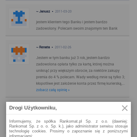
~ Janusz •
2011-03-20
jestem klientem tego Banku i jestem bardzo
zadowolony. Polecam swoim znajomym ten Bank
~ Renata •
2011-02-26
Jestem w tym banku już 3 rok, jestem bardzo
zadowolona opłata tylko za kartę, której można
uniknąć przy większym obrocie, za niektóre zakupy
premia do 4 % polecam. Wady według mnie są tylko 3;
kłopotliwe jest założenie konta przez firmę kurierską,...
zobacz całą opinię »
Drogi Użytkowniku,
~ zbych •
2011-01-02
Nie najgorsze konto dla skner.Przelewy z zagranicy
Informujemy, że spółka Rankomat.pl Sp. z o.o. (dawniej:
były trochę kłopotliwe.Poza tym nie narzekam.
Rankomat Sp. z o. o. Sp. k.), jako administrator serwisu stosuje
technologię cookies. Prosimy o zapoznanie się z poniższymi
informacjami: