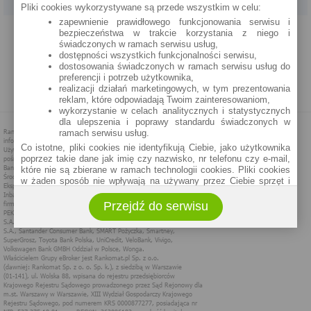
Pliki cookies wykorzystywane są przede wszystkim w celu:
zapewnienie prawidłowego funkcjonowania serwisu i
PROGRAM PARTNERSKI
O NAS
REKLAMA
REGULAMIN
bezpieczeństwa w trakcie korzystania z niego i
świadczonych w ramach serwisu usług,
dostępności wszystkich funkcjonalności serwisu,
POLITYKA PRYWATNOŚCI
POLITYKA COOKIES
ZASADY PLASOWANIA
dostosowania świadczonych w ramach serwisu usług do
preferencji i potrzeb użytkownika,
realizacji działań marketingowych, w tym prezentowania
MAPA STRONY
reklam, które odpowiadają Twoim zainteresowaniom,
wykorzystanie w celach analitycznych i statystycznych
dla ulepszenia i poprawy standardu świadczonych w
ramach serwisu usług.
Co istotne, pliki cookies nie identyfikują Ciebie, jako użytkownika
poprzez takie dane jak imię czy nazwisko, nr telefonu czy e-mail,
które nie są zbierane w ramach technologii cookies. Pliki cookies
w żaden sposób nie wpływają na używany przez Ciebie sprzęt i
oprogramowanie.
Przejdź do serwisu
Zakres wykorzystywania plików cookies możliwy jest do
określenia w ustawieniach przeglądarki każdego użytkownika. Bez
wprowadzenia zmian ustawień, informacje w plikach cookies mogą
być zapisywane w pamięci Twojego urządzenia.
Administratorem danych pozyskiwanych w technologii cookies jest
spółka Rankomat.pl Sp. z o.o. (dawniej: Rankomat Sp. z o. o. Sp.
k.) z siedzibą w Warszawie, ul. Wolska 88, 01 - 141 Warszawa.
Możesz jako użytkownik w każdym czasie skontaktować się z
administratorem pod adresem bok@ebroker.pl, jak również wyrazić
sprzeciwu wobec działań administratora.