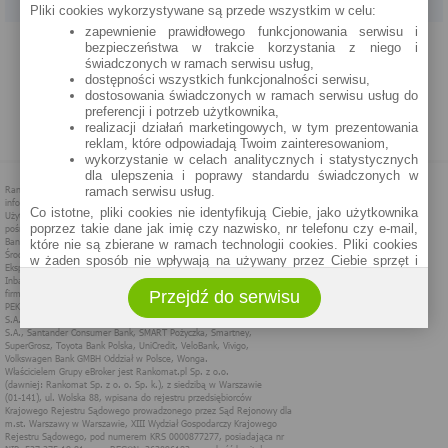
Pliki cookies wykorzystywane są przede wszystkim w celu:
zapewnienie prawidłowego funkcjonowania serwisu i
PROGRAM PARTNERSKI
O NAS
REKLAMA
REGULAMIN
bezpieczeństwa w trakcie korzystania z niego i
świadczonych w ramach serwisu usług,
dostępności wszystkich funkcjonalności serwisu,
POLITYKA PRYWATNOŚCI
POLITYKA COOKIES
ZASADY PLASOWANIA
dostosowania świadczonych w ramach serwisu usług do
preferencji i potrzeb użytkownika,
realizacji działań marketingowych, w tym prezentowania
MAPA STRONY
reklam, które odpowiadają Twoim zainteresowaniom,
wykorzystanie w celach analitycznych i statystycznych
dla ulepszenia i poprawy standardu świadczonych w
ramach serwisu usług.
Co istotne, pliki cookies nie identyfikują Ciebie, jako użytkownika
poprzez takie dane jak imię czy nazwisko, nr telefonu czy e-mail,
które nie są zbierane w ramach technologii cookies. Pliki cookies
w żaden sposób nie wpływają na używany przez Ciebie sprzęt i
oprogramowanie.
Przejdź do serwisu
Zakres wykorzystywania plików cookies możliwy jest do
określenia w ustawieniach przeglądarki każdego użytkownika. Bez
wprowadzenia zmian ustawień, informacje w plikach cookies mogą
być zapisywane w pamięci Twojego urządzenia.
Administratorem danych pozyskiwanych w technologii cookies jest
spółka Rankomat.pl Sp. z o.o. (dawniej: Rankomat Sp. z o. o. Sp.
k.) z siedzibą w Warszawie, ul. Wolska 88, 01 - 141 Warszawa.
Możesz jako użytkownik w każdym czasie skontaktować się z
administratorem pod adresem bok@ebroker.pl, jak również wyrazić
sprzeciwu wobec działań administratora.