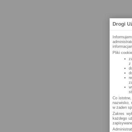
Drogi U
Informujem
administra
informacjam
Pliki cook
z
z
d
d
r
z
w
s
Co istotne,
nazwisko, n
w żaden sp
Zakres wyk
każdego uż
zapisywane
Administra