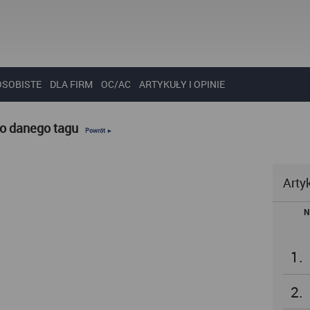
OSOBISTE
DLA FIRM
OC/AC
ARTYKUŁY I OPINIE
do danego tagu
Powrót ►
Arty
N
1.
2.