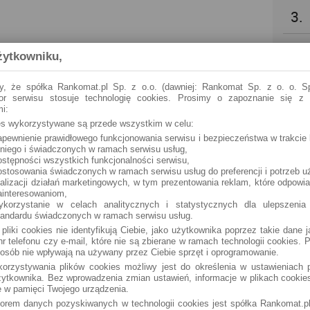
3.
4.
żytkowniku,
5.
y, że spółka Rankomat.pl Sp. z o.o. (dawniej: Rankomat Sp. z o. o. Sp
tor serwisu stosuje technologię cookies. Prosimy o zapoznanie się z
i:
6.
ies wykorzystywane są przede wszystkim w celu:
apewnienie prawidłowego funkcjonowania serwisu i bezpieczeństwa w trakcie 
 niego i świadczonych w ramach serwisu usług,
7.
ostępności wszystkich funkcjonalności serwisu,
ostosowania świadczonych w ramach serwisu usług do preferencji i potrzeb u
ealizacji działań marketingowych, w tym prezentowania reklam, które odpowi
8.
ainteresowaniom,
ykorzystanie w celach analitycznych i statystycznych dla ulepszenia
tandardu świadczonych w ramach serwisu usług.
9.
 pliki cookies nie identyfikują Ciebie, jako użytkownika poprzez takie dane 
r telefonu czy e-mail, które nie są zbierane w ramach technologii cookies. P
osób nie wpływają na używany przez Ciebie sprzęt i oprogramowanie.
10.
orzystywania plików cookies możliwy jest do określenia w ustawieniach p
ytkownika. Bez wprowadzenia zmian ustawień, informacje w plikach cooki
 w pamięci Twojego urządzenia.
torem danych pozyskiwanych w technologii cookies jest spółka Rankomat.pl