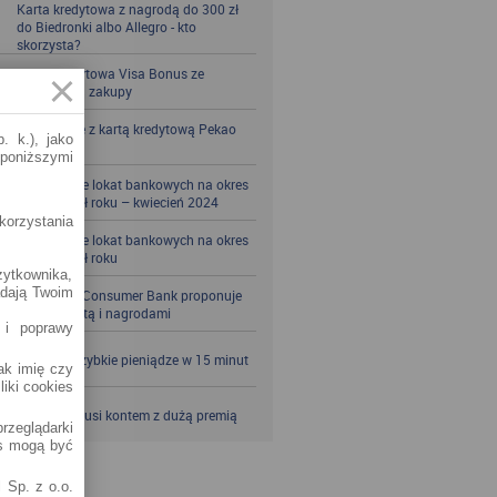
Karta kredytowa z nagrodą do 300 zł
do Biedronki albo Allegro - kto
skorzysta?
Karta kredytowa Visa Bonus ze
zwrotem za zakupy
Zbieraj mile z kartą kredytową Pekao
. k.), jako
S.A.
 poniższymi
Porównanie lokat bankowych na okres
powyżej pół roku – kwiecień 2024
korzystania
Porównanie lokat bankowych na okres
powyżej pół roku
żytkownika,
adają Twoim
Santander Consumer Bank proponuje
jesień z kartą i nagrodami
 i poprawy
SKOK po szybkie pieniądze w 15 minut
jak imię czy
liki cookies
VeloBank kusi kontem z dużą premią
rzeglądarki
es mogą być
 Sp. z o.o.