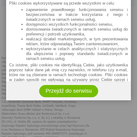
Pliki cookies wykorzystywane są przede wszystkim w celu:
zapewnienie prawidłowego funkcjonowania serwisu i
PROGRAM PARTNERSKI
O NAS
REKLAMA
REGULAMIN
bezpieczeństwa w trakcie korzystania z niego i
świadczonych w ramach serwisu usług,
dostępności wszystkich funkcjonalności serwisu,
POLITYKA PRYWATNOŚCI
POLITYKA COOKIES
ZASADY PLASOWANIA
dostosowania świadczonych w ramach serwisu usług do
preferencji i potrzeb użytkownika,
realizacji działań marketingowych, w tym prezentowania
MAPA STRONY
reklam, które odpowiadają Twoim zainteresowaniom,
wykorzystanie w celach analitycznych i statystycznych
dla ulepszenia i poprawy standardu świadczonych w
ramach serwisu usług.
Co istotne, pliki cookies nie identyfikują Ciebie, jako użytkownika
poprzez takie dane jak imię czy nazwisko, nr telefonu czy e-mail,
które nie są zbierane w ramach technologii cookies. Pliki cookies
w żaden sposób nie wpływają na używany przez Ciebie sprzęt i
oprogramowanie.
Przejdź do serwisu
Zakres wykorzystywania plików cookies możliwy jest do
określenia w ustawieniach przeglądarki każdego użytkownika. Bez
wprowadzenia zmian ustawień, informacje w plikach cookies mogą
być zapisywane w pamięci Twojego urządzenia.
Administratorem danych pozyskiwanych w technologii cookies jest
spółka Rankomat.pl Sp. z o.o. (dawniej: Rankomat Sp. z o. o. Sp.
k.) z siedzibą w Warszawie, ul. Wolska 88, 01 - 141 Warszawa.
Możesz jako użytkownik w każdym czasie skontaktować się z
administratorem pod adresem bok@ebroker.pl, jak również wyrazić
sprzeciwu wobec działań administratora.