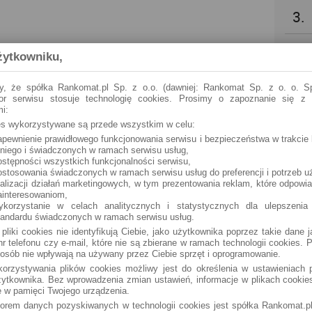
3.
4.
żytkowniku,
5.
y, że spółka Rankomat.pl Sp. z o.o. (dawniej: Rankomat Sp. z o. o. Sp
tor serwisu stosuje technologię cookies. Prosimy o zapoznanie się z
i:
6.
ies wykorzystywane są przede wszystkim w celu:
apewnienie prawidłowego funkcjonowania serwisu i bezpieczeństwa w trakcie 
 niego i świadczonych w ramach serwisu usług,
7.
ostępności wszystkich funkcjonalności serwisu,
ostosowania świadczonych w ramach serwisu usług do preferencji i potrzeb u
ealizacji działań marketingowych, w tym prezentowania reklam, które odpowi
8.
ainteresowaniom,
ykorzystanie w celach analitycznych i statystycznych dla ulepszenia
tandardu świadczonych w ramach serwisu usług.
9.
 pliki cookies nie identyfikują Ciebie, jako użytkownika poprzez takie dane 
r telefonu czy e-mail, które nie są zbierane w ramach technologii cookies. P
osób nie wpływają na używany przez Ciebie sprzęt i oprogramowanie.
10.
orzystywania plików cookies możliwy jest do określenia w ustawieniach p
ytkownika. Bez wprowadzenia zmian ustawień, informacje w plikach cooki
 w pamięci Twojego urządzenia.
torem danych pozyskiwanych w technologii cookies jest spółka Rankomat.pl