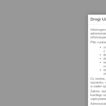
Drogi U
Informujem
administra
informacjam
Pliki cook
z
z
d
d
r
z
w
s
Co istotne,
nazwisko, n
w żaden sp
Zakres wyk
każdego uż
zapisywane
Administra