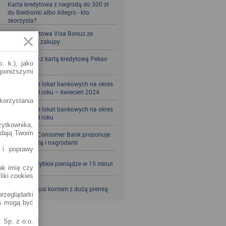
Karta kredytowa z nagrodą do 300 zł
do Biedronki albo Allegro - kto
skorzysta?
Karta kredytowa Visa Bonus ze
zwrotem za zakupy
Zbieraj mile z kartą kredytową Pekao
. k.), jako
S.A.
 poniższymi
Porównanie lokat bankowych na okres
powyżej pół roku – kwiecień 2024
korzystania
Porównanie lokat bankowych na okres
powyżej pół roku
żytkownika,
adają Twoim
Santander Consumer Bank proponuje
jesień z kartą i nagrodami
 i poprawy
SKOK po szybkie pieniądze w 15 minut
jak imię czy
liki cookies
VeloBank kusi kontem z dużą premią
rzeglądarki
es mogą być
 Sp. z o.o.