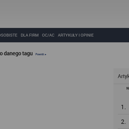
OSOBISTE
DLA FIRM
OC/AC
ARTYKUŁY I OPINIE
do danego tagu
Powrót ►
Arty
N
1.
2.