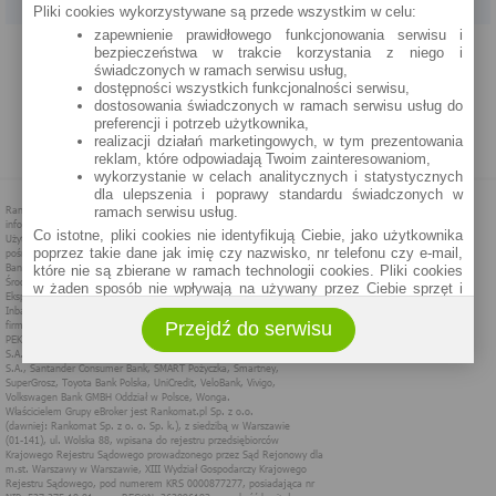
Pliki cookies wykorzystywane są przede wszystkim w celu:
zapewnienie prawidłowego funkcjonowania serwisu i
PROGRAM PARTNERSKI
O NAS
REKLAMA
REGULAMIN
bezpieczeństwa w trakcie korzystania z niego i
świadczonych w ramach serwisu usług,
dostępności wszystkich funkcjonalności serwisu,
POLITYKA PRYWATNOŚCI
POLITYKA COOKIES
ZASADY PLASOWANIA
dostosowania świadczonych w ramach serwisu usług do
preferencji i potrzeb użytkownika,
realizacji działań marketingowych, w tym prezentowania
MAPA STRONY
reklam, które odpowiadają Twoim zainteresowaniom,
wykorzystanie w celach analitycznych i statystycznych
dla ulepszenia i poprawy standardu świadczonych w
ramach serwisu usług.
Co istotne, pliki cookies nie identyfikują Ciebie, jako użytkownika
poprzez takie dane jak imię czy nazwisko, nr telefonu czy e-mail,
które nie są zbierane w ramach technologii cookies. Pliki cookies
w żaden sposób nie wpływają na używany przez Ciebie sprzęt i
oprogramowanie.
Przejdź do serwisu
Zakres wykorzystywania plików cookies możliwy jest do
określenia w ustawieniach przeglądarki każdego użytkownika. Bez
wprowadzenia zmian ustawień, informacje w plikach cookies mogą
być zapisywane w pamięci Twojego urządzenia.
Administratorem danych pozyskiwanych w technologii cookies jest
spółka Rankomat.pl Sp. z o.o. (dawniej: Rankomat Sp. z o. o. Sp.
k.) z siedzibą w Warszawie, ul. Wolska 88, 01 - 141 Warszawa.
Możesz jako użytkownik w każdym czasie skontaktować się z
administratorem pod adresem bok@ebroker.pl, jak również wyrazić
sprzeciwu wobec działań administratora.