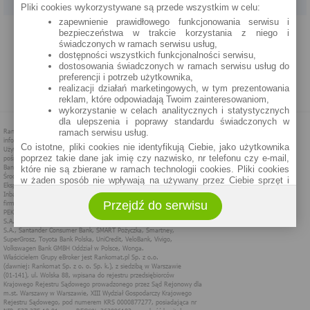
Pliki cookies wykorzystywane są przede wszystkim w celu:
zapewnienie prawidłowego funkcjonowania serwisu i
PROGRAM PARTNERSKI
O NAS
REKLAMA
REGULAMIN
bezpieczeństwa w trakcie korzystania z niego i
świadczonych w ramach serwisu usług,
dostępności wszystkich funkcjonalności serwisu,
POLITYKA PRYWATNOŚCI
POLITYKA COOKIES
ZASADY PLASOWANIA
dostosowania świadczonych w ramach serwisu usług do
preferencji i potrzeb użytkownika,
realizacji działań marketingowych, w tym prezentowania
MAPA STRONY
reklam, które odpowiadają Twoim zainteresowaniom,
wykorzystanie w celach analitycznych i statystycznych
dla ulepszenia i poprawy standardu świadczonych w
ramach serwisu usług.
Co istotne, pliki cookies nie identyfikują Ciebie, jako użytkownika
poprzez takie dane jak imię czy nazwisko, nr telefonu czy e-mail,
które nie są zbierane w ramach technologii cookies. Pliki cookies
w żaden sposób nie wpływają na używany przez Ciebie sprzęt i
oprogramowanie.
Przejdź do serwisu
Zakres wykorzystywania plików cookies możliwy jest do
określenia w ustawieniach przeglądarki każdego użytkownika. Bez
wprowadzenia zmian ustawień, informacje w plikach cookies mogą
być zapisywane w pamięci Twojego urządzenia.
Administratorem danych pozyskiwanych w technologii cookies jest
spółka Rankomat.pl Sp. z o.o. (dawniej: Rankomat Sp. z o. o. Sp.
k.) z siedzibą w Warszawie, ul. Wolska 88, 01 - 141 Warszawa.
Możesz jako użytkownik w każdym czasie skontaktować się z
administratorem pod adresem bok@ebroker.pl, jak również wyrazić
sprzeciwu wobec działań administratora.