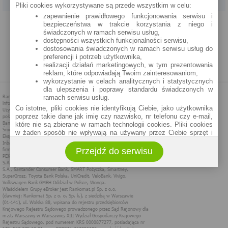
Pliki cookies wykorzystywane są przede wszystkim w celu:
zapewnienie prawidłowego funkcjonowania serwisu i
PROGRAM PARTNERSKI
O NAS
REKLAMA
REGULAMIN
bezpieczeństwa w trakcie korzystania z niego i
świadczonych w ramach serwisu usług,
dostępności wszystkich funkcjonalności serwisu,
POLITYKA PRYWATNOŚCI
POLITYKA COOKIES
ZASADY PLASOWANIA
dostosowania świadczonych w ramach serwisu usług do
preferencji i potrzeb użytkownika,
realizacji działań marketingowych, w tym prezentowania
MAPA STRONY
reklam, które odpowiadają Twoim zainteresowaniom,
wykorzystanie w celach analitycznych i statystycznych
dla ulepszenia i poprawy standardu świadczonych w
ramach serwisu usług.
Co istotne, pliki cookies nie identyfikują Ciebie, jako użytkownika
poprzez takie dane jak imię czy nazwisko, nr telefonu czy e-mail,
które nie są zbierane w ramach technologii cookies. Pliki cookies
w żaden sposób nie wpływają na używany przez Ciebie sprzęt i
oprogramowanie.
Przejdź do serwisu
Zakres wykorzystywania plików cookies możliwy jest do
określenia w ustawieniach przeglądarki każdego użytkownika. Bez
wprowadzenia zmian ustawień, informacje w plikach cookies mogą
być zapisywane w pamięci Twojego urządzenia.
Administratorem danych pozyskiwanych w technologii cookies jest
spółka Rankomat.pl Sp. z o.o. (dawniej: Rankomat Sp. z o. o. Sp.
k.) z siedzibą w Warszawie, ul. Wolska 88, 01 - 141 Warszawa.
Możesz jako użytkownik w każdym czasie skontaktować się z
administratorem pod adresem bok@ebroker.pl, jak również wyrazić
sprzeciwu wobec działań administratora.