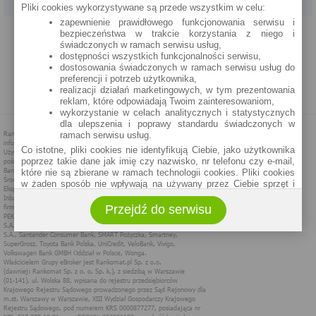
Pliki cookies wykorzystywane są przede wszystkim w celu:
zapewnienie prawidłowego funkcjonowania serwisu i
PROGRAM PARTNERSKI
O NAS
REKLAMA
REGULAMIN
bezpieczeństwa w trakcie korzystania z niego i
świadczonych w ramach serwisu usług,
dostępności wszystkich funkcjonalności serwisu,
POLITYKA PRYWATNOŚCI
POLITYKA COOKIES
ZASADY PLASOWANIA
dostosowania świadczonych w ramach serwisu usług do
preferencji i potrzeb użytkownika,
realizacji działań marketingowych, w tym prezentowania
MAPA STRONY
reklam, które odpowiadają Twoim zainteresowaniom,
wykorzystanie w celach analitycznych i statystycznych
dla ulepszenia i poprawy standardu świadczonych w
ramach serwisu usług.
Co istotne, pliki cookies nie identyfikują Ciebie, jako użytkownika
poprzez takie dane jak imię czy nazwisko, nr telefonu czy e-mail,
które nie są zbierane w ramach technologii cookies. Pliki cookies
w żaden sposób nie wpływają na używany przez Ciebie sprzęt i
oprogramowanie.
Przejdź do serwisu
Zakres wykorzystywania plików cookies możliwy jest do
określenia w ustawieniach przeglądarki każdego użytkownika. Bez
wprowadzenia zmian ustawień, informacje w plikach cookies mogą
być zapisywane w pamięci Twojego urządzenia.
Administratorem danych pozyskiwanych w technologii cookies jest
spółka Rankomat.pl Sp. z o.o. (dawniej: Rankomat Sp. z o. o. Sp.
k.) z siedzibą w Warszawie, ul. Wolska 88, 01 - 141 Warszawa.
Możesz jako użytkownik w każdym czasie skontaktować się z
administratorem pod adresem bok@ebroker.pl, jak również wyrazić
sprzeciwu wobec działań administratora.