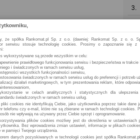
3.
4.
żytkowniku,
5.
y, że spółka Rankomat.pl Sp. z o.o. (dawniej: Rankomat Sp. z o. o. Sp
tor serwisu stosuje technologię cookies. Prosimy o zapoznanie się z
i:
6.
ies wykorzystywane są przede wszystkim w celu:
apewnienie prawidłowego funkcjonowania serwisu i bezpieczeństwa w trakcie 
 niego i świadczonych w ramach serwisu usług,
7.
ostępności wszystkich funkcjonalności serwisu,
ostosowania świadczonych w ramach serwisu usług do preferencji i potrzeb u
ealizacji działań marketingowych, w tym prezentowania reklam, które odpowi
8.
ainteresowaniom,
ykorzystanie w celach analitycznych i statystycznych dla ulepszenia
tandardu świadczonych w ramach serwisu usług.
9.
 pliki cookies nie identyfikują Ciebie, jako użytkownika poprzez takie dane 
r telefonu czy e-mail, które nie są zbierane w ramach technologii cookies. P
osób nie wpływają na używany przez Ciebie sprzęt i oprogramowanie.
10.
orzystywania plików cookies możliwy jest do określenia w ustawieniach p
ytkownika. Bez wprowadzenia zmian ustawień, informacje w plikach cooki
 w pamięci Twojego urządzenia.
torem danych pozyskiwanych w technologii cookies jest spółka Rankomat.pl