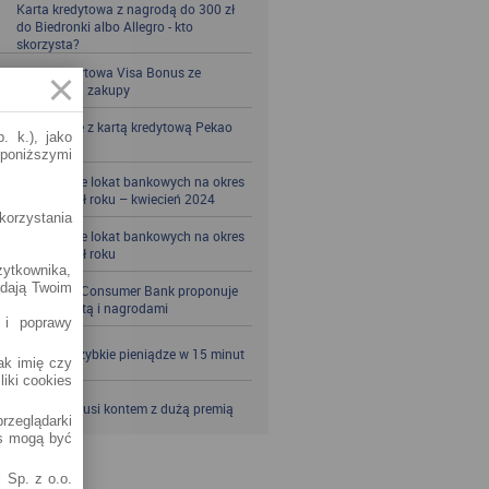
Karta kredytowa z nagrodą do 300 zł
do Biedronki albo Allegro - kto
skorzysta?
Karta kredytowa Visa Bonus ze
zwrotem za zakupy
Zbieraj mile z kartą kredytową Pekao
. k.), jako
S.A.
 poniższymi
Porównanie lokat bankowych na okres
powyżej pół roku – kwiecień 2024
korzystania
Porównanie lokat bankowych na okres
powyżej pół roku
żytkownika,
adają Twoim
Santander Consumer Bank proponuje
jesień z kartą i nagrodami
 i poprawy
SKOK po szybkie pieniądze w 15 minut
jak imię czy
liki cookies
VeloBank kusi kontem z dużą premią
rzeglądarki
es mogą być
 Sp. z o.o.