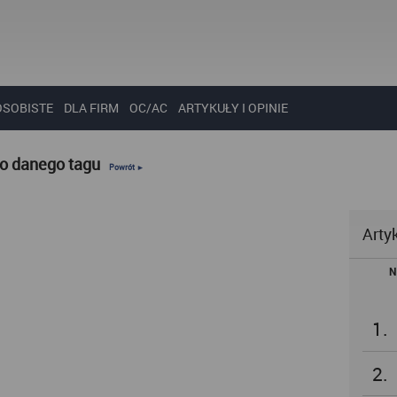
OSOBISTE
DLA FIRM
OC/AC
ARTYKUŁY I OPINIE
do danego tagu
Powrót ►
Arty
N
1.
2.