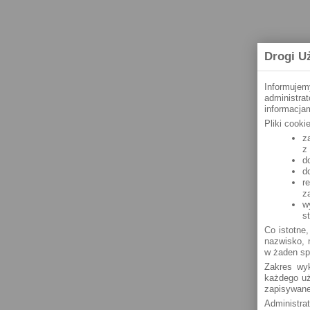
Drogi U
Informujem
administra
informacjam
Pliki cook
z
z
d
d
r
z
w
s
Co istotne,
nazwisko, n
w żaden sp
Zakres wyk
każdego uż
zapisywane
Administra